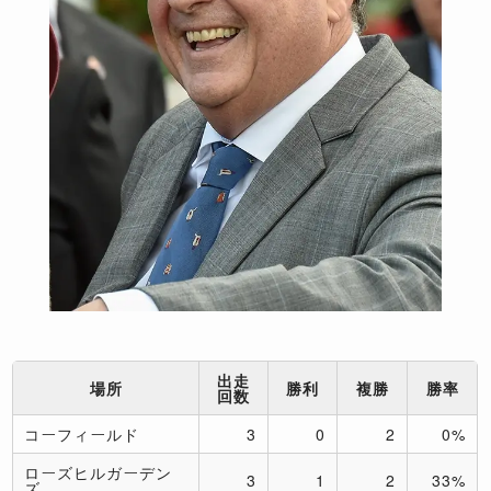
出走
場所
勝利
複勝
勝率
回数
コーフィールド
3
0
2
0%
ローズヒルガーデン
3
1
2
33%
ズ