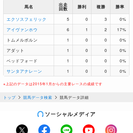
出走
馬名
勝利
複勝
勝率
回数
エクソスフェリック
5
0
3
0%
アイヴァンホウ
6
1
2
17%
トムメルボルン
1
0
0
0%
アダット
1
0
0
0%
ベッドフォード
1
0
0
0%
サンタアナレーン
1
0
0
0%
※上記のデータは2015年1月からの主要レースの成績です
トップ
競馬データ検索
競馬データ詳細
ソーシャルメディア