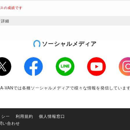
ースの成績です
タ詳細
ソーシャルメディア
tter
Facebook
LINE
Youtube
Inst
RA-VANでは各種ソーシャルメディアで様々な情報を発信していま
リシー
利用規約
個人情報窓口
問い合わせ