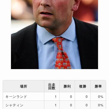
出走
場所
勝利
複勝
勝率
回数
キーンランド
1
0
0
0%
シャティン
1
0
0
0%