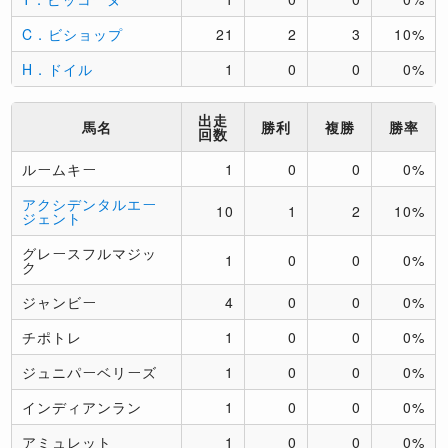
C．ビショップ
21
2
3
10%
H．ドイル
1
0
0
0%
出走
馬名
勝利
複勝
勝率
回数
ルームキー
1
0
0
0%
アクシデンタルエー
10
1
2
10%
ジェント
グレースフルマジッ
1
0
0
0%
ク
ジャンビー
4
0
0
0%
チポトレ
1
0
0
0%
ジュニパーベリーズ
1
0
0
0%
インディアンラン
1
0
0
0%
アミュレット
1
0
0
0%