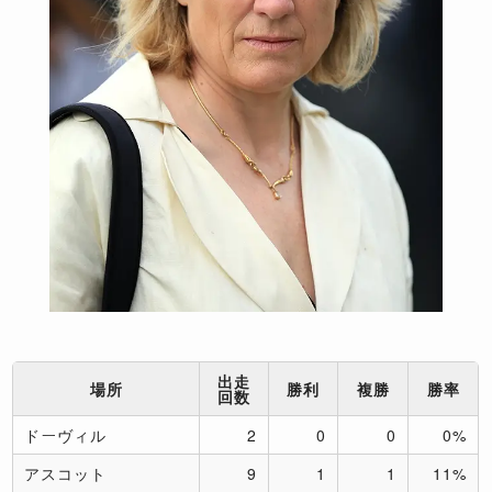
出走
場所
勝利
複勝
勝率
回数
ドーヴィル
2
0
0
0%
アスコット
9
1
1
11%