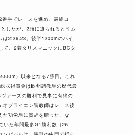
を2番手でレースを進め、最終コー
としたが、2頭に迫られるとR.ム
26.23。後半1200mのハイ
加速して、2着タリスマニックにBCタ
000m）以来となる7勝目。これ
。総収得賞金は欧州調教馬の歴代最
香港ヴァーズの勝利で見事に有終の
.オブライエン調教師はレース後
えた功労馬に賛辞を贈った。な
ていた年間最多G1勝利数（25
ーセンバジルは、馬群の中団で折り