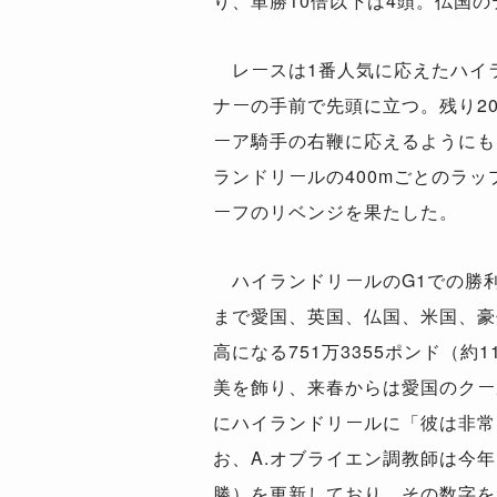
り、単勝10倍以下は4頭。仏国の
レースは1番人気に応えたハイラン
ナーの手前で先頭に立つ。残り2
ーア騎手の右鞭に応えるようにもう
ランドリールの400mごとのラップ
ーフのリベンジを果たした。
ハイランドリールのG1での勝利
まで愛国、英国、仏国、米国、豪
高になる751万3355ポンド（
美を飾り、来春からは愛国のクー
にハイランドリールに「彼は非常
お、A.オブライエン調教師は今
勝）を更新しており、その数字を