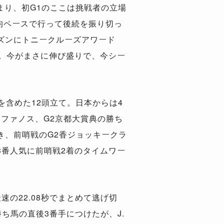
まり、初G1のここは挑戦者の立場
平均ペースで行って後続を振り切っ
ズンにトニークルーズアワード
。今がまさに伸び盛りで、今シー
を含めた12頭立て。日本からは4
テファノス、G2京都大賞典の勝ち
輝き、前哨戦のG2香ジョッキークラ
の3番人気に前哨戦2着のタイムワー
の22.08秒でまとめて逃げ切
ち馬の直後3番手につけたが、J.