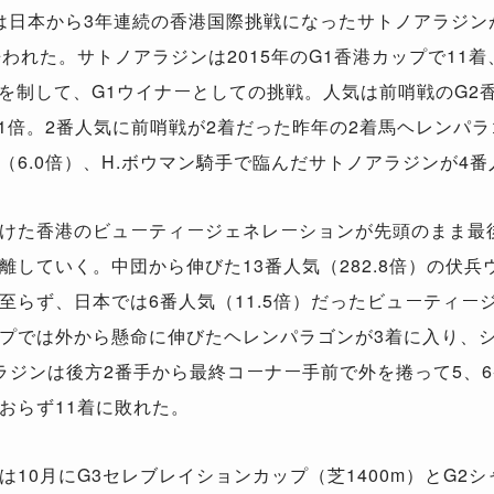
には日本から3年連続の香港国際挑戦になったサトノアラジ
われた。サトノアラジンは2015年のG1香港カップで11着
念を制して、G1ウイナーとしての挑戦。人気は前哨戦のG2
1倍。2番人気に前哨戦が2着だった昨年の2着馬ヘレンパラゴ
6.0倍）、H.ボウマン騎手で臨んだサトノアラジンが4番
た香港のビューティージェネレーションが先頭のまま最後
離していく。中団から伸びた13番人気（282.8倍）の伏
至らず、日本では6番人気（11.5倍）だったビューティー
プでは外から懸命に伸びたヘレンパラゴンが3着に入り、シ
ラジンは後方2番手から最終コーナー手前で外を捲って5、
おらず11着に敗れた。
0月にG3セレブレイションカップ（芝1400m）とG2シ