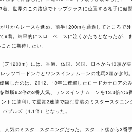
3着。世界のこの路線でトップクラスに位置する相手に健
がりからレースを進め、前半1200mを通過してところで
て9着。結果的にスローペースに泣くかたちとなったが、ま
ることに期待したい。
芝1200m）には、香港、仏国、米国、日本から13頭が集
たレッツゴードンキとワンスインナムーンの牝馬2頭が参戦
優勝したのは、2012、13年に連覇したロードカナロアの
単勝6.2倍の3番人気、ワンスインナムーンを13.3倍の
リントに勝利して重賞2連勝で臨む香港のミスタースタニング
バブルズ（4.1倍）となった。
、人気のミスタースタニングだった。スタート後から3番