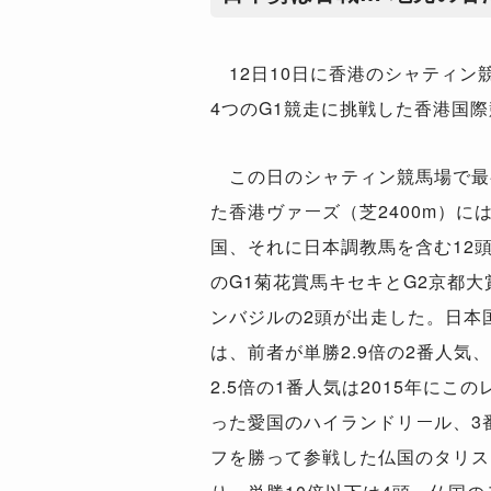
12日10日に香港のシャティン
4つのG1競走に挑戦した香港国
この日のシャティン競馬場で最
た香港ヴァーズ（芝2400m）に
国、それに日本調教馬を含む12
のG1菊花賞馬キセキとG2京都大
ンバジルの2頭が出走した。日本
は、前者が単勝2.9倍の2番人気、
2.5倍の1番人気は2015年にこ
った愛国のハイランドリール、3
フを勝って参戦した仏国のタリス