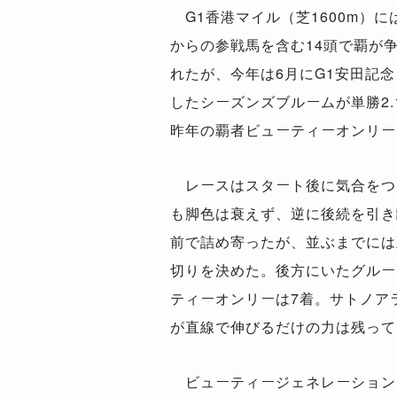
G1香港マイル（芝1600m）
からの参戦馬を含む14頭で覇が争
れたが、今年は6月にG1安田記
したシーズンズブルームが単勝2.
昨年の覇者ビューティーオンリー（
レースはスタート後に気合をつけ
も脚色は衰えず、逆に後続を引き
前で詰め寄ったが、並ぶまでには
切りを決めた。後方にいたグルー
ティーオンリーは7着。サトノア
が直線で伸びるだけの力は残って
ビューティージェネレーションは1