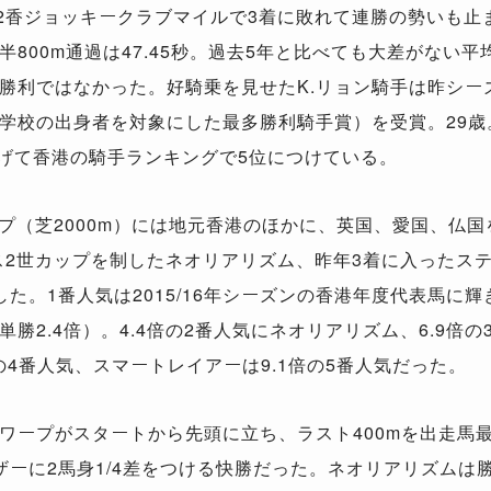
2香ジョッキークラブマイルで3着に敗れて連勝の勢いも止
800m通過は47.45秒。過去5年と比べても大差がない
勝利ではなかった。好騎乗を見せたK.リョン騎手は昨シー
学校の出身者を対象にした最多勝利騎手賞）を受賞。29歳
を挙げて香港の騎手ランキングで5位につけている。
プ（芝2000m）には地元香港のほかに、英国、愛国、仏国
ス2世カップを制したネオリアリズム、昨年3着に入ったス
た。1番人気は2015/16年シーズンの香港年度代表馬に
勝2.4倍）。4.4倍の2番人気にネオリアリズム、6.9倍
の4番人気、スマートレイアーは9.1倍の5番人気だった。
ープがスタートから先頭に立ち、ラスト400mを出走馬最速
ーに2馬身1/4差をつける快勝だった。ネオリアリズムは勝