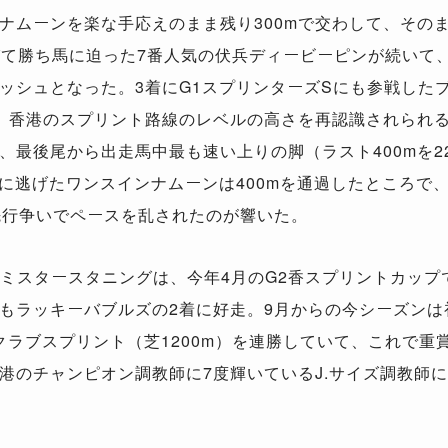
ナムーンを楽な手応えのまま残り300mで交わして、その
を伸びて勝ち馬に迫った7番人気の伏兵ディービーピンが続いて
ッシュとなった。3着にG1スプリンターズSにも参戦した
。香港のスプリント路線のレベルの高さを再認識されられ
最後尾から出走馬中最も速い上りの脚（ラスト400mを22
背に逃げたワンスインナムーンは400mを通過したところで
先行争いでペースを乱されたのが響いた。
ミスタースタニングは、今年4月のG2香スプリントカップ
もラッキーバブルズの2着に好走。9月からの今シーズンは
ークラブスプリント（芝1200m）を連勝していて、これで
港のチャンピオン調教師に7度輝いているJ.サイズ調教師に