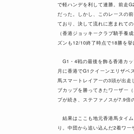
で軽ハンデを利して連勝。前走G
だった。しかし、このレースの前半
ており、決して流れに恵まれての
（香港ジョッキークラブ騎手養成
ズンも12/10終了時点で18勝
G1・4戦の最後を飾る香港カッ
月に香港でG1クイーンエリザベ
馬スマートレイアーの3頭が出走し
ブカップを勝ってきたワーザー（単
プが続き、ステファノスが7.9倍
結果はここも地元香港馬タイムワ
り。中団から追い込んだ2着ワーザ