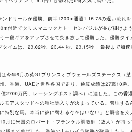
ティベリアン（19.1倍）が離れた5番人気で続いた。
ドリールが優勝。前半1200m通過1:15.78の遅い流れ
00m付近でタリスマニックとトーセンバジルが並び掛けよう
一段ギアをアップさせて突き放して優勝した。優勝タイムは2:
タイムは、23.82秒、23.44 秒、23.15秒 。最後まで
は今年6月の英G1プリンスオブウェールズステークス（芝2
州、香港、UAEと世界各国で走り、通算成績は27戦10勝
約11億2700万円、レーシングポスト調べ）に達した。この
ルモアスタッドへの種牡馬入りが決まっている。管理するA
に特別な馬。本当に彼に替わる存在はいない」と厩舎を支
年10月に米国のロバート・フランケル調教師（故人）が持っ
27勝まで伸ばした。香港のJ.モレイラ騎手が騎乗したト