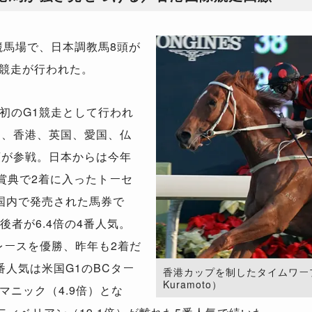
競馬場で、日本調教馬8頭が
際競走が行われた。
初のG1競走として行われ
は、香港、英国、愛国、仏
頭が参戦。日本からは今年
賞典で2着に入ったトーセ
国内で発売された馬券で
後者が6.4倍の4番人気。
のレースを優勝、昨年も2着だ
番人気は米国G1のBCター
香港カップを制したタイムワープ。（p
Kuramoto）
マニック（4.9倍）とな