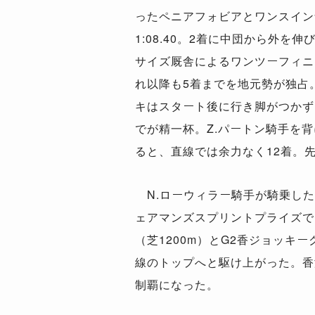
ったペニアフォビアとワンスイン
1:08.40。2着に中団から外
サイズ厩舎によるワンツーフィニ
れ以降も5着までを地元勢が独占
キはスタート後に行き脚がつかず、
でが精一杯。Z.パートン騎手を
ると、直線では余力なく12着。
N.ローウィラー騎手が騎乗した
ェアマンズスプリントプライズで
（芝1200m）とG2香ジョッキ
線のトップへと駆け上がった。香
制覇になった。