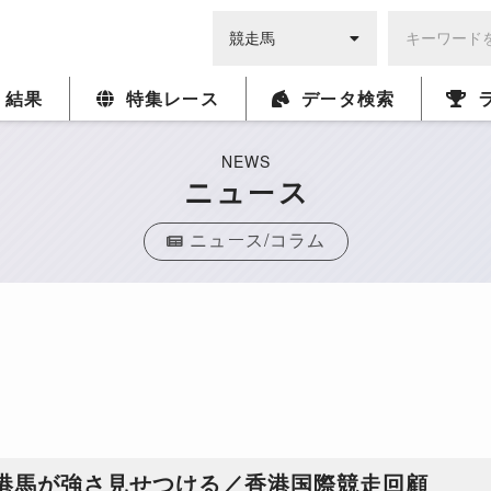
・結果
特集レース
データ検索
NEWS
ニュース
ニュース/コラム
香港馬が強さ見せつける／香港国際競走回顧