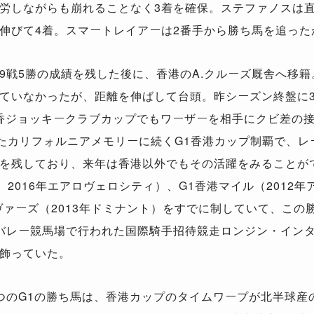
労しながらも崩れることなく3着を確保。ステファノスは
伸びて4着。スマートレイアーは2番手から勝ち馬を追った
戦5勝の成績を残した後に、香港のA.クルーズ厩舎へ移籍
ていなかったが、距離を伸ばして台頭。昨シーズン終盤に
2香ジョッキークラブカップでもワーザーを相手にクビ差の接
覇したカリフォルニアメモリーに続くG1香港カップ制覇で、
を残しており、来年は香港以外でもその活躍をみることがで
、2016年エアロヴェロシティ）、G1香港マイル（2012年
ヴァーズ（2013年ドミナント）をすでに制していて、この
バレー競馬場で行われた国際騎手招待競走ロンジン・イン
飾っていた。
のG1の勝ち馬は、香港カップのタイムワープが北半球産の