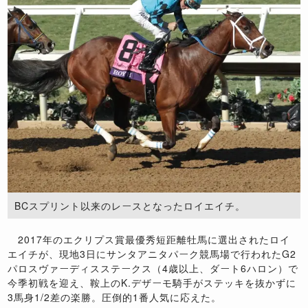
BCスプリント以来のレースとなったロイエイチ。
2017年のエクリプス賞最優秀短距離牡馬に選出されたロイ
エイチが、現地3日にサンタアニタパーク競馬場で行われたG2
パロスヴァーディスステークス（4歳以上、ダート6ハロン）で
今季初戦を迎え、鞍上のK.デザーモ騎手がステッキを抜かずに
3馬身1/2差の楽勝。圧倒的1番人気に応えた。