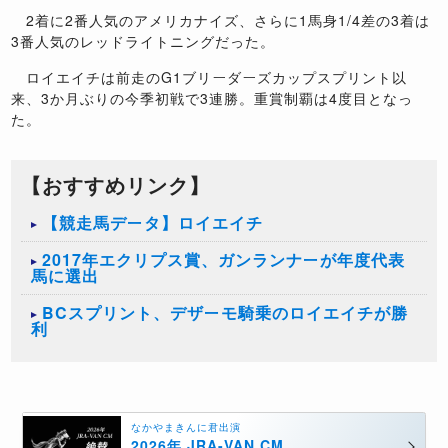
2着に2番人気のアメリカナイズ、さらに1馬身1/4差の3着は
3番人気のレッドライトニングだった。
ロイエイチは前走のG1ブリーダーズカップスプリント以
来、3か月ぶりの今季初戦で3連勝。重賞制覇は4度目となっ
た。
【おすすめリンク】
【競走馬データ】ロイエイチ
2017年エクリプス賞、ガンランナーが年度代表
馬に選出
BCスプリント、デザーモ騎乗のロイエイチが勝
利
なかやまきんに君出演
2026年 JRA-VAN CM