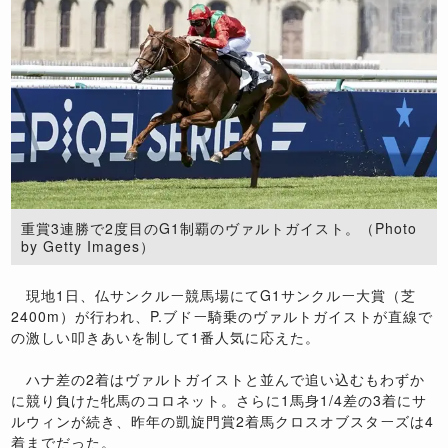
重賞3連勝で2度目のG1制覇のヴァルトガイスト。（Photo
by Getty Images）
現地1日、仏サンクルー競馬場にてG1サンクルー大賞（芝
2400m）が行われ、P.ブドー騎乗のヴァルトガイストが直線で
の激しい叩きあいを制して1番人気に応えた。
ハナ差の2着はヴァルトガイストと並んで追い込むもわずか
に競り負けた牝馬のコロネット。さらに1馬身1/4差の3着にサ
ルウィンが続き、昨年の凱旋門賞2着馬クロスオブスターズは4
着までだった。