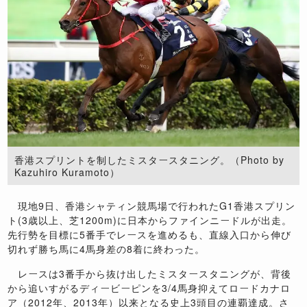
香港スプリントを制したミスタースタニング。（Photo by
Kazuhiro Kuramoto）
現地9日、香港シャティン競馬場で行われたG1香港スプリン
ト(3歳以上、芝1200m)に日本からファインニードルが出走。
先行勢を目標に5番手でレースを進めるも、直線入口から伸び
切れず勝ち馬に4馬身差の8着に終わった。
レースは3番手から抜け出したミスタースタニングが、背後
から追いすがるディービーピンを3/4馬身抑えてロードカナロ
ア（2012年、2013年）以来となる史上3頭目の連覇達成。さ