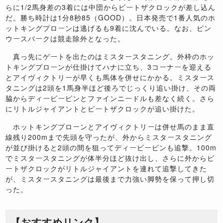
らに1/2馬身差の3着には中団からビートザクロックが差し込ん
だ。勝ち時計は1分8秒85（GOOD）。日本発売で1番人気のホ
ットキングプローンは逃げるも9着に沈んでいる。なお、ピン
ウースパークは競走除外となった。
真っ先にゲートを出たのはミスタースタニング。外枠のホッ
トキングプローンが仕掛けてハナに立ち、3コーナーを迎える
とアイヴィクトリーが早くも馬体を併せにかかる。ミスタース
タニングは2頭を1馬身半ほど後ろでじっくり追い掛け、その両
脇からディービーピンとファインニードルも差なく続く。さら
にリトルジャイアントとビートザクロックが追い掛けた。
ホットキングプローンとアイヴィクトリーは併せ馬のまま直
線残り200mまで先頭を守ったが、外からミスタースタニング
が並び掛けると2頭の間を狙ってディービーピンも追撃。100m
でミスタースタニングが体半分ほど抜け出し、さらに外からビ
ートザクロックがリトルジャイアントを連れて追撃してきた
が、ミスタースタニングは最後まで力強い脚勢を保って押し切
った。
【おすすめリンク】