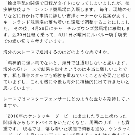
「輸出手配の関係で日程がタイトになってしまいましたが、検
疫解放後はキーンランド競馬場に入厩します。 毎年、現地のセ
リなどに行かれて事情に詳しい吉澤オーナーから提案があり、
キーンランド競馬場の落ち着いた環境で調整することにしまし
た。 その後、4月29日にチャーチルダウンズ競馬場に移動しま
す。翌30日は軽く乗って、5月1日水曜日にルパルー騎手騎乗
での追い切りを考えています」
海外の大レースで通用するのはどのような馬ですか。
「精神的に強い馬でないと、海外では通用しないと思います。
海外のG1レースで結果を出すというのは本当に難しいことで
す。私も厩舎スタッフも経験を重ねていくことが必要だと感じ
ていますし、これを機に今後も海外に積極的に出て行きたいと
思っています」
レースではマスターフェンサーにどのような走りを期待してい
ますか。
「2016年のケンタッキーダービーに出走したラニに携わった
関係者からもアドバイスをいただくなど、周囲のサポートも貴
重です。 現地では、落ち着いた状態で調教を進め、ケンタッキ
ーダービーを良いコンディションで迎えることだけを考えてい