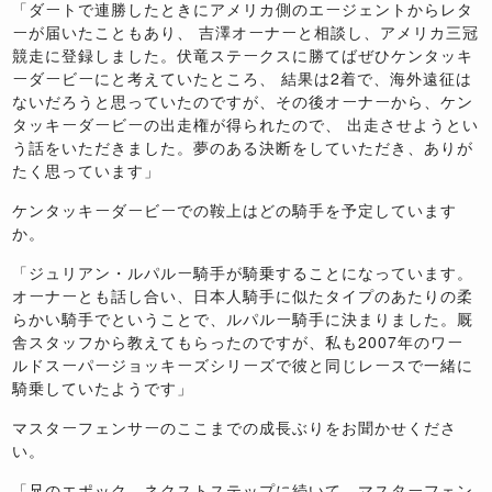
「ダートで連勝したときにアメリカ側のエージェントからレタ
ーが届いたこともあり、 吉澤オーナーと相談し、アメリカ三冠
競走に登録しました。伏竜ステークスに勝てばぜひケンタッキ
ーダービーにと考えていたところ、 結果は2着で、海外遠征は
ないだろうと思っていたのですが、その後オーナーから、ケン
タッキーダービーの出走権が得られたので、 出走させようとい
う話をいただきました。夢のある決断をしていただき、ありが
たく思っています」
ケンタッキーダービーでの鞍上はどの騎手を予定しています
か。
「ジュリアン・ルパルー騎手が騎乗することになっています。
オーナーとも話し合い、日本人騎手に似たタイプのあたりの柔
らかい騎手でということで、ルパルー騎手に決まりました。厩
舎スタッフから教えてもらったのですが、私も2007年のワー
ルドスーパージョッキーズシリーズで彼と同じレースで一緒に
騎乗していたようです」
マスターフェンサーのここまでの成長ぶりをお聞かせくださ
い。
「兄のエポック、ネクストステップに続いて、マスターフェン