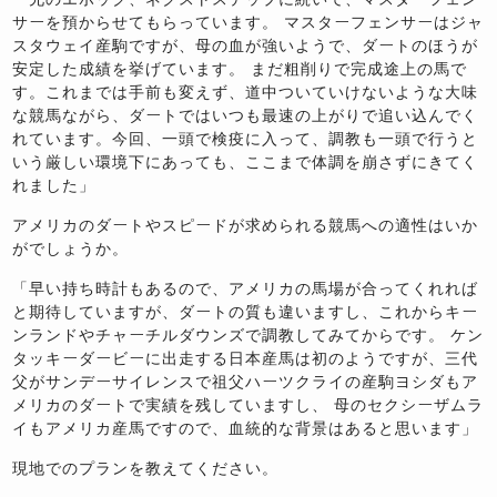
サーを預からせてもらっています。 マスターフェンサーはジャ
スタウェイ産駒ですが、母の血が強いようで、ダートのほうが
安定した成績を挙げています。 まだ粗削りで完成途上の馬で
す。これまでは手前も変えず、道中ついていけないような大味
な競馬ながら、ダートではいつも最速の上がりで追い込んでく
れています。今回、一頭で検疫に入って、調教も一頭で行うと
いう厳しい環境下にあっても、ここまで体調を崩さずにきてく
れました」
アメリカのダートやスピードが求められる競馬への適性はいか
がでしょうか。
「早い持ち時計もあるので、アメリカの馬場が合ってくれれば
と期待していますが、ダートの質も違いますし、これからキー
ンランドやチャーチルダウンズで調教してみてからです。 ケン
タッキーダービーに出走する日本産馬は初のようですが、三代
父がサンデーサイレンスで祖父ハーツクライの産駒ヨシダもア
メリカのダートで実績を残していますし、 母のセクシーザムラ
イもアメリカ産馬ですので、血統的な背景はあると思います」
現地でのプランを教えてください。