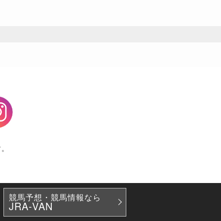
agram
す。
競馬予想・競馬情報なら
JRA-VAN