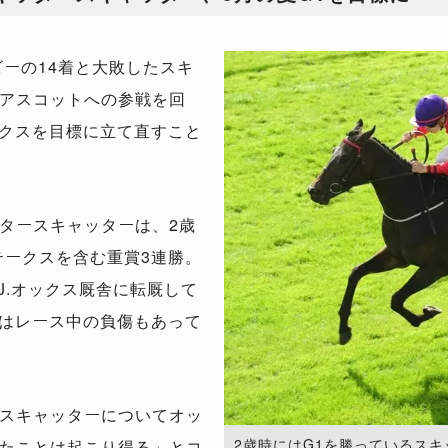
ビーの14着と大敗したスキ
アスコットへの参戦を回
ークスを目標に立て直すこと
タースキャッターは、2歳
テークスを含む重賞3連勝。
J.オックス厩舎に転厩して
ではレース中の負傷もあって
スキャッターについてオッ
2歳時にはG1を勝っているスキッ
たことは起こり得る」とコ