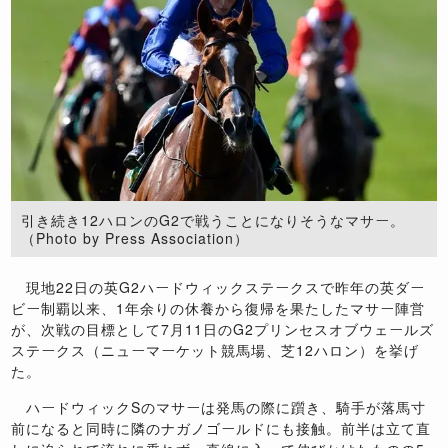
引き続き12ハロンのG2で戦うことになりそうなマサー。
（Photo by Press Association）
現地22日の英G2ハードウィックステークスで昨年の英ダー
ビー制覇以来、1年余りの休養から復帰を果たしたマサー陣営
が、次戦の目標として7月11日のG2プリンセスオブウェールズ
ステークス（ニューマーケット競馬場、芝12ハロン）を挙げ
た。
ハードウィックSのマサーは発馬の際に躓き、騎手が落馬寸
前になると同時に隣のナガノゴールドにも接触。前半は立て直