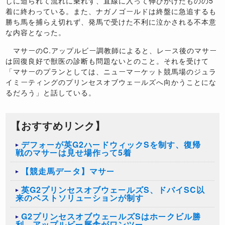
しに迫られて流れに乗れず、直線に入って伸びかけたものの5
着に終わっている。また、ナガノゴールドは終盤に急追するも
勝ち馬を捕らえ切れず、発馬で受けた不利に泣かされる不本意
な内容となった。
マサーのC.アップルビー調教師によると、レース後のマサー
は回復良好で獣医の診断も問題ないとのこと。それを受けて
「マサーのプランとしては、ニューマーケット競馬場のジュラ
イミーティングのプリンセスオブウェールズへ向かうことにな
るだろう」と話している。
【おすすめリンク】
デフォーが英G2ハードウィックSを制す、復帰
戦のマサーは見せ場作って5着
【競走馬データ】マサー
英G2プリンセスオブウェールズS、ドバイSC以
来のベストソリューションが制す
G2プリンセスオブウェールズSはホークビル勝
利、アップルビー厩舎がワンツー