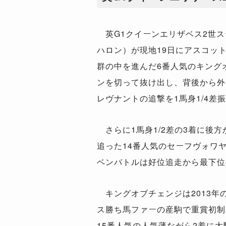
英G1クイーンエリザベス2世ス
ハロン）が現地19日にアスコッ
群の中を進んだ6番人気のキング
ンを切って抜け出し、背後から外
レヴナントの追撃を1馬身1/4差
さらに1馬身1/2差の3着に後
追った14番人気のセーフヴォワ
ベンバトルは好位追走から最下位
キングオブチェンジは2013年
ス勝ち馬ファーの産駒で重賞初制覇
15番人気の人気薄ながら2着に