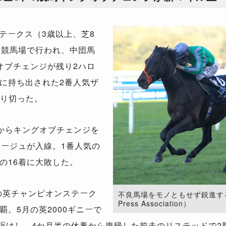
テークス（3歳以上、芝8
ト競馬場で行われ、中団馬
オブチェンジが残り2ハロ
に持ち出された2番人気ザ
振り切った。
方からキングオブチェンジを
ヤージュが入線。1番人気の
の16着に大敗した。
の英チャンピオンステーク
不良馬場をモノともせず鋭進するキ
Press Association）
。5月の英2000ギニーで
大駆けし、4か月半の休養から復帰した前走のリステッドで