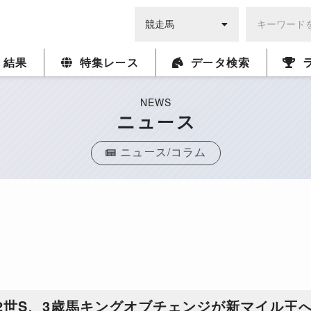
・結果
特集レース
データ検索
NEWS
ニュース
ニュース/コラム
2世S、3歳馬キングオブチェンジが新マイル王