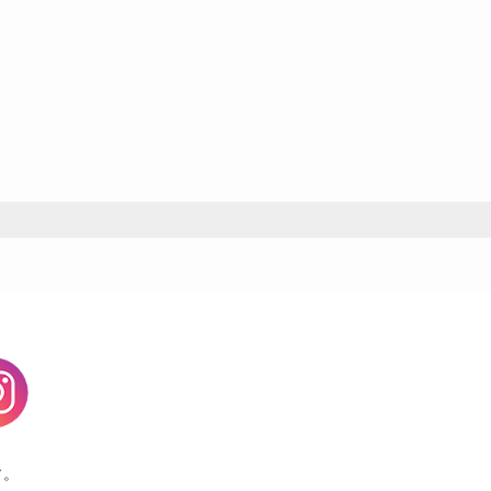
agram
す。