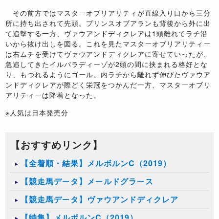
その前方ではマスターオブリアリティが直線入り口から三分
所に持ち出されて先頭。プリンスオブアランも背後から外に出
て追撃する一方、ヴァウアンドディクレアは1頭離れてラチ沿
いから抜け出しを図る。これを見たマスターオブリアリティー
は右ムチを受けてヴァウアンドディクレアに寄せていったが、
急追してきたイルパラディーゾが2頭の間に挟まれる格好とな
り、もつれるようにゴール。内ラチから離れず伸びたヴァウア
ンドディクレアが際どく栄冠をつかんだ一方、マスターオブリ
アリティーは降着となった。
※人気は日本発売分
【おすすめリンク】
【全着順・結果】メルボルンC（2019）
【競走馬データ】メールドグラース
【競走馬データ】ヴァウアンドディクレア
【特集】メルボルンC（2019）