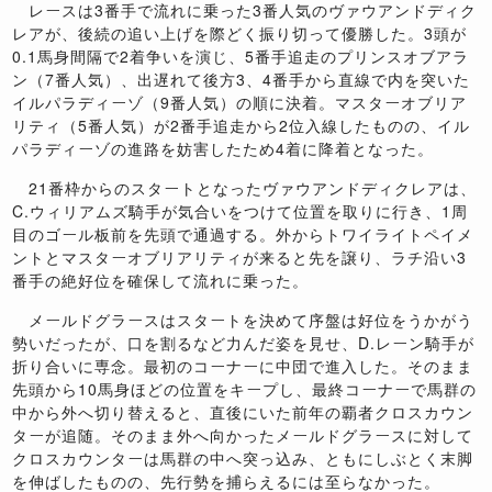
レースは3番手で流れに乗った3番人気のヴァウアンドディク
レアが、後続の追い上げを際どく振り切って優勝した。3頭が
0.1馬身間隔で2着争いを演じ、5番手追走のプリンスオブアラ
ン（7番人気）、出遅れて後方3、4番手から直線で内を突いた
イルパラディーゾ（9番人気）の順に決着。マスターオブリア
リティ（5番人気）が2番手追走から2位入線したものの、イル
パラディーゾの進路を妨害したため4着に降着となった。
21番枠からのスタートとなったヴァウアンドディクレアは、
C.ウィリアムズ騎手が気合いをつけて位置を取りに行き、1周
目のゴール板前を先頭で通過する。外からトワイライトペイメ
ントとマスターオブリアリティが来ると先を譲り、ラチ沿い3
番手の絶好位を確保して流れに乗った。
メールドグラースはスタートを決めて序盤は好位をうかがう
勢いだったが、口を割るなど力んだ姿を見せ、D.レーン騎手が
折り合いに専念。最初のコーナーに中団で進入した。そのまま
先頭から10馬身ほどの位置をキープし、最終コーナーで馬群の
中から外へ切り替えると、直後にいた前年の覇者クロスカウン
ターが追随。そのまま外へ向かったメールドグラースに対して
クロスカウンターは馬群の中へ突っ込み、ともにしぶとく末脚
を伸ばしたものの、先行勢を捕らえるには至らなかった。