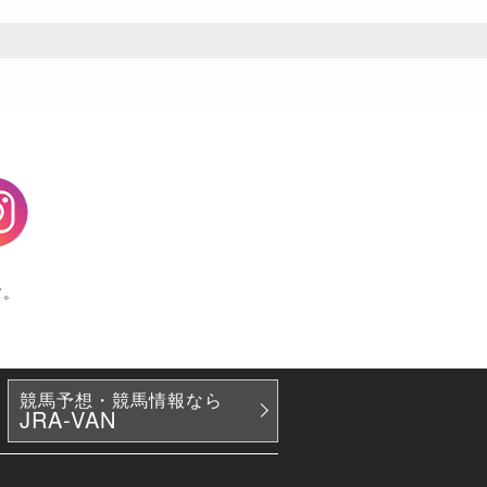
agram
す。
競馬予想・競馬情報なら
JRA-VAN