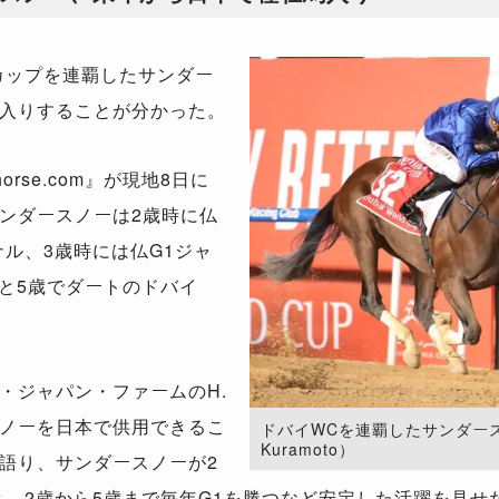
カップを連覇したサンダー
入りすることが分かった。
rse.com』が現地8日に
ンダースノーは2歳時に仏
ル、3歳時には仏G1ジャ
歳と5歳でダートのドバイ
ジャパン・ファームのH.
ノーを日本で供用できるこ
ドバイWCを連覇したサンダースノー（
Kuramoto）
語り、サンダースノーが2
と、2歳から5歳まで毎年G1を勝つなど安定した活躍を見