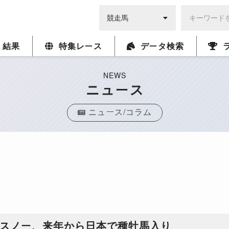
・結果
特集レース
データ検索
NEWS
ニュース
ニュース/コラム
ースノー、来年から日本で種牡馬入り