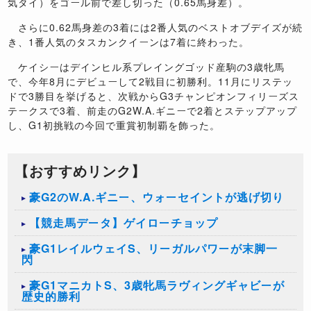
気タイ）をゴール前で差し切った（0.65馬身差）。
さらに0.62馬身差の3着には2番人気のベストオブデイズが続
き、1番人気のタスカンクイーンは7着に終わった。
ケイシーはデインヒル系プレイングゴッド産駒の3歳牝馬
で、今年8月にデビューして2戦目に初勝利。11月にリステッ
ドで3勝目を挙げると、次戦からG3チャンピオンフィリーズス
テークスで3着、前走のG2W.A.ギニーで2着とステップアップ
し、G1初挑戦の今回で重賞初制覇を飾った。
【おすすめリンク】
豪G2のW.A.ギニー、ウォーセイントが逃げ切り
【競走馬データ】ゲイローチョップ
豪G1レイルウェイS、リーガルパワーが末脚一
閃
豪G1マニカトS、3歳牝馬ラヴィングギャビーが
歴史的勝利