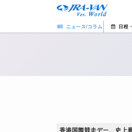
ニュース/コラム
日程
​香港国際競走デー、史上