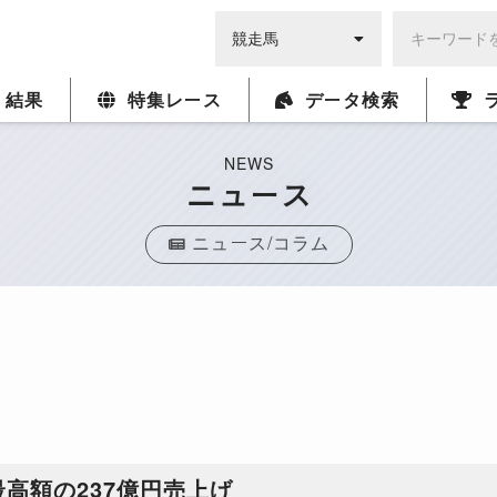
・結果
特集レース
データ検索
NEWS
ニュース
ニュース/コラム
最高額の237億円売上げ