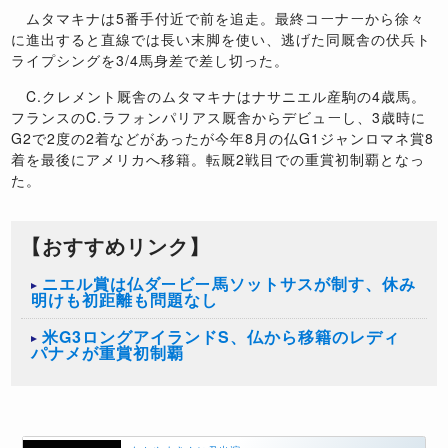
ムタマキナは5番手付近で前を追走。最終コーナーから徐々
に進出すると直線では長い末脚を使い、逃げた同厩舎の伏兵ト
ライプシングを3/4馬身差で差し切った。
C.クレメント厩舎のムタマキナはナサニエル産駒の4歳馬。
フランスのC.ラフォンパリアス厩舎からデビューし、3歳時に
G2で2度の2着などがあったが今年8月の仏G1ジャンロマネ賞8
着を最後にアメリカへ移籍。転厩2戦目での重賞初制覇となっ
た。
【おすすめリンク】
ニエル賞は仏ダービー馬ソットサスが制す、休み
明けも初距離も問題なし
米G3ロングアイランドS、仏から移籍のレディ
パナメが重賞初制覇