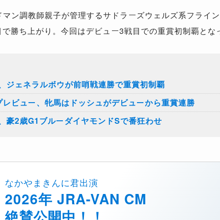
ドマン調教師親子が管理するサドラーズウェルズ系フライン
目で勝ち上がり。今回はデビュー
3
戦目での重賞初制覇とな
、ジェネラルボウが前哨戦連勝で重賞初制覇
プレビュー、牝馬はドッシュがデビューから重賞連勝
、豪2歳G1ブルーダイヤモンドSで番狂わせ
なかやまきんに君出演
2026年 JRA-VAN CM
絶賛公開中！！