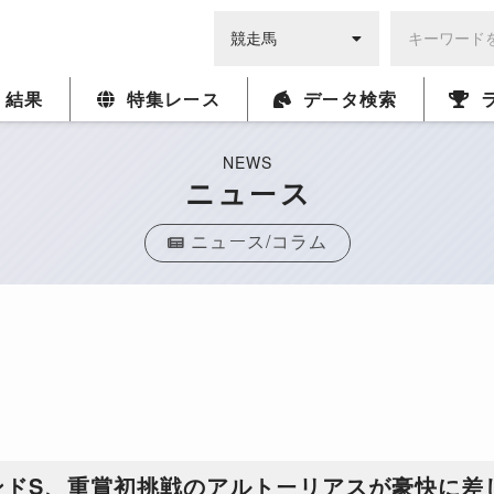
・結果
特集レース
データ検索
NEWS
ニュース
ニュース/コラム
ンドS、重賞初挑戦のアルトーリアスが豪快に差