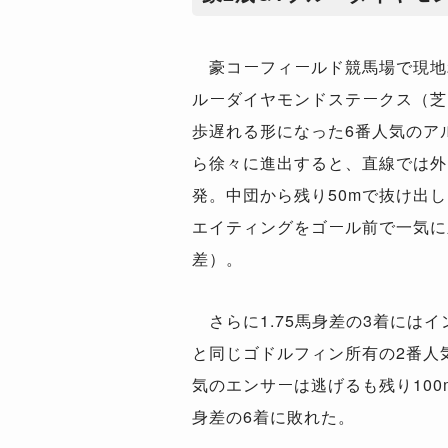
豪コーフィールド競馬場で現地
ルーダイヤモンドステークス（芝
歩遅れる形になった
6
番人気のア
ら徐々に進出すると、直線では外
発。中団から残り
50m
で抜け出し
エイティングをゴール前で一気に
差）。
さらに
1.75
馬身差の
3
着にはイ
と同じゴドルフィン所有の
2
番人
気のエンサーは逃げるも残り
100
身差の
6
着に敗れた。