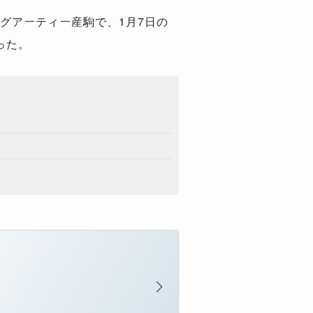
グアーティー産駒で、
1
月
7
日の
った。