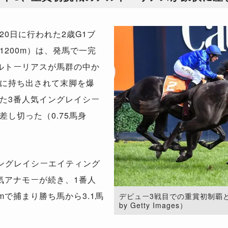
20
日に行われた
2
歳
G1
ブ
1200m
）は、発馬で一完
ルトーリアスが馬群の中か
に持ち出されて末脚を爆
た
3
番人気イングレイシー
差し切った（
0.75
馬身
ングレイシーエイティング
気アナモーが続き、
1
番人
m
で捕まり勝ち馬から
3.1
馬
デビュー3戦目での重賞初制覇と
by Getty Images）