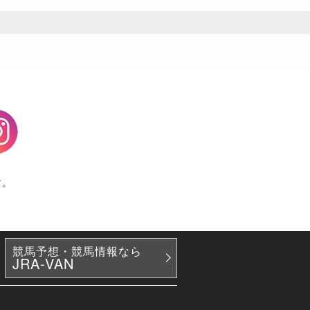
agram
す。
競馬予想・競馬情報なら
JRA-VAN