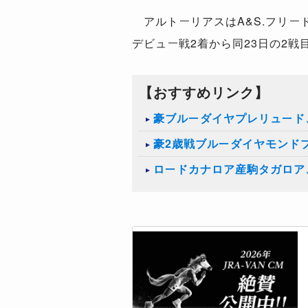
アルトーリアスは
A&S.
フリー
デビュー戦
2
着から同
23
日の
2
戦
【おすすめリンク】
豪ブルーダイヤプレリュード
豪2歳戦ブルーダイヤモンド
ロードカナロア産駒タガロア