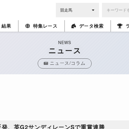
・結果
特集レース
データ検索
NEWS
ニュース
ニュース/コラム
発、英G2サンディレーンSで重賞連勝