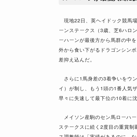
現地22日、英ヘイドック競馬場
ーンステークス（3歳、芝6ハロン
ーハーンが最後方から馬群の中を
外から食い下がるドラゴンシンボ
差抑え込んだ。
さらに1馬身差の3着争いをウン
イ）が制し、もう1頭の1番人気
早々に失速して最下位の10着に
メイソン産駒のセン馬ローハー
ステークスに続く2度目の重賞制
ス調教師は「実績があるのに、な