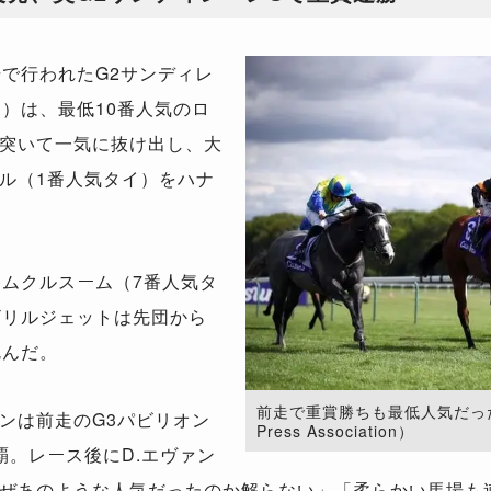
で行われたG2サンディレ
）は、最低10番人気のロ
突いて一気に抜け出し、大
ル（1番人気タイ）をハナ
ムクルスーム（7番人気タ
ザリルジェットは先団から
沈んだ。
前走で重賞勝ちも最低人気だったロ
ンは前走のG3パビリオン
Press Association）
覇。レース後にD.エヴァン
ぜあのような人気だったのか解らない」「柔らかい馬場も