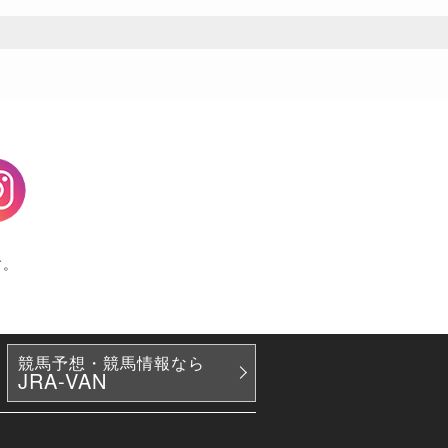
agram
す。
競馬予想・競馬情報なら
JRA-VAN