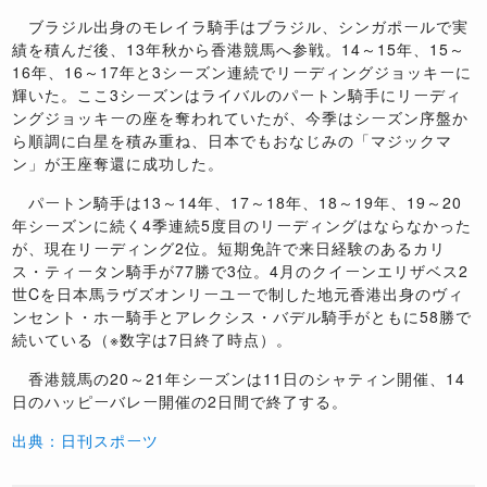
ブラジル出身のモレイラ騎手はブラジル、シンガポールで実
績を積んだ後、13年秋から香港競馬へ参戦。14～15年、15～
16年、16～17年と3シーズン連続でリーディングジョッキーに
輝いた。ここ3シーズンはライバルのパートン騎手にリーディ
ングジョッキーの座を奪われていたが、今季はシーズン序盤か
ら順調に白星を積み重ね、日本でもおなじみの「マジックマ
ン」が王座奪還に成功した。
パートン騎手は13～14年、17～18年、18～19年、19～20
年シーズンに続く4季連続5度目のリーディングはならなかった
が、現在リーディング2位。短期免許で来日経験のあるカリ
ス・ティータン騎手が77勝で3位。4月のクイーンエリザベス2
世Cを日本馬ラヴズオンリーユーで制した地元香港出身のヴィ
ンセント・ホー騎手とアレクシス・バデル騎手がともに58勝で
続いている（※数字は7日終了時点）。
香港競馬の20～21年シーズンは11日のシャティン開催、14
日のハッピーバレー開催の2日間で終了する。
出典：日刊スポーツ