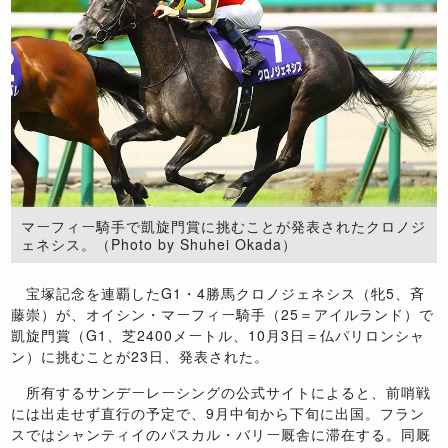
マーフィー騎手で凱旋門賞に挑むことが発表されたクロノジ
ェネシス。（Photo by Shuhei Okada）
宝塚記念を連覇したG1・4勝馬クロノジェネシス（牝5、斉
藤崇）が、オイシン・マーフィー騎手（25＝アイルランド）で
凱旋門賞（G1、芝2400メートル、10月3日＝仏パリロンシャ
ン）に挑むことが23日、発表された。
所有するサンデーレーシングの公式サイトによると、前哨戦
には出走せず直行の予定で、9月中旬から下旬に出国。フラン
スではシャンティイのパスカル・バリー厩舎に滞在する。同厩