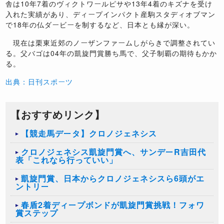
舎は10年7着のヴィクトワールピサや13年4着のキズナを受け
入れた実績があり、ディープインパクト産駒スタディオブマン
で18年の仏ダービーを制するなど、日本とも縁が深い。
現在は栗東近郊のノーザンファームしがらきで調整されてい
る。父バゴは04年の凱旋門賞勝ち馬で、父子制覇の期待もかか
る。
出典：日刊スポーツ
【おすすめリンク】
【競走馬データ】クロノジェネシス
クロノジェネシス凱旋門賞へ、サンデーR吉田代
表「これなら行っていい」
凱旋門賞、日本からクロノジェネシスら6頭がエ
ントリー
春盾2着ディープボンドが凱旋門賞挑戦！フォワ
賞ステップ