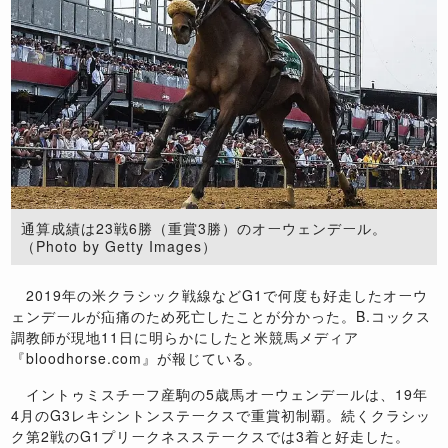
通算成績は23戦6勝（重賞3勝）のオーウェンデール。
（Photo by Getty Images）
2019年の米クラシック戦線などG1で何度も好走したオーウ
ェンデールが疝痛のため死亡したことが分かった。B.コックス
調教師が現地11日に明らかにしたと米競馬メディア
『bloodhorse.com』が報じている。
イントゥミスチーフ産駒の5歳馬オーウェンデールは、19年
4月のG3レキシントンステークスで重賞初制覇。続くクラシッ
ク第2戦のG1プリークネスステークスでは3着と好走した。