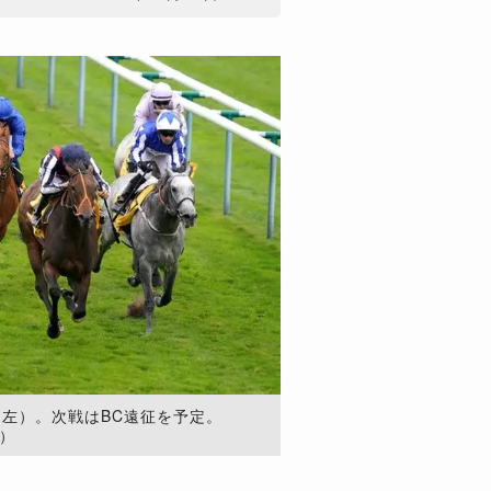
（左）。次戦はBC遠征を予定。
n）