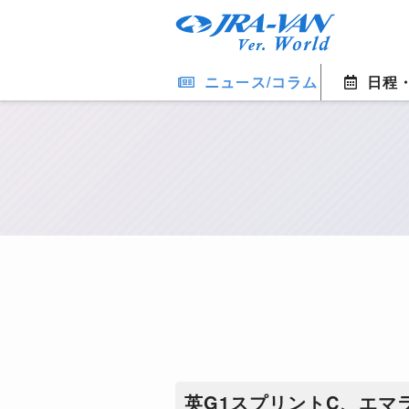
ニュース/コラム
日程
英G1スプリントC、エマ