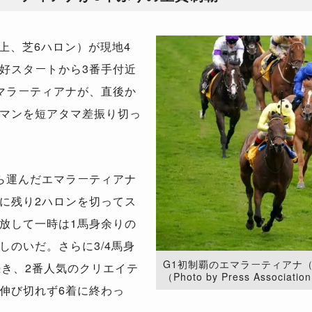
上、芝6ハロン）が現地4
好スタートから3番手付近
マラーティアナが、直後か
マンを短アタマ差振り切っ
ら運んだエマラーティアナ
に残り2ハロンを切ってス
放して一時は1馬身余りの
しのいだ。さらに3/4馬身
G1初制覇のエマラーティアナ
続き、2番人気のクリエイテ
（Photo by Press Associatio
伸び切れず6着に終わっ