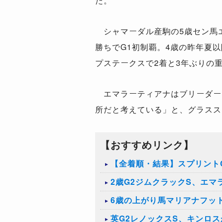
た。
シャマーダル産駒の5歳セン馬エマ
勝ちでG1初制覇。4歳の昨年夏
プステークスで2着と3年ぶりの
エマラーティアナはブリーダーズ
所だと考えている」と、グラスス
【おすすめリンク】
【全着順・結果】スプリントC
2歳G2ジムクラックS、エ
6歳の上がり馬マリアナフッ
英G2レノックスS、キンロ