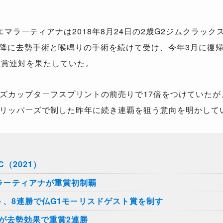
ラーティアナは2018年8月24日の2歳G2ジムクラック
以降に去勢手術と喉鳴りの手術を続けて受け、今年3月に復帰
重賞連対を果たしていた。
カップターフスプリントの前売りで17倍をつけていたが、
リッパーズで制した昨年に続き連覇を狙う意向を明かして
（2021）
マラーティアナが重賞初制覇
ト、8連勝で仏G1モーリスドゲスト賞を制す
スが去勢効果で重賞2連勝