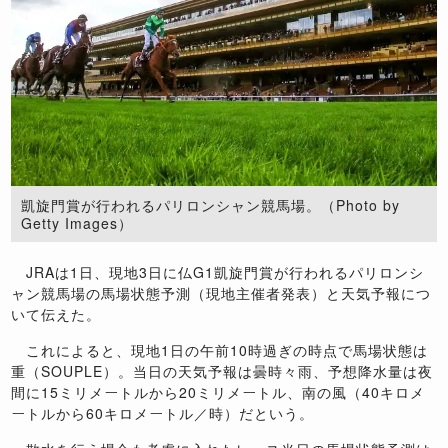
凱旋門賞が行われるパリロンシャン競馬場。（Photo by
Getty Images）
JRAは1日、現地3日に仏G1凱旋門賞が行われるパリロンシ
ャン競馬場の馬場状態予測（現地主催者発表）と天気予報につ
いて伝えた。
これによると、現地1日の午前10時過ぎの時点で馬場状態は
重（SOUPLE）。当日の天気予報は曇時々雨、予想降水量は夜
間に15ミリメートルから20ミリメートル、南の風（40キロメ
ートルから60キロメートル／時）だという。