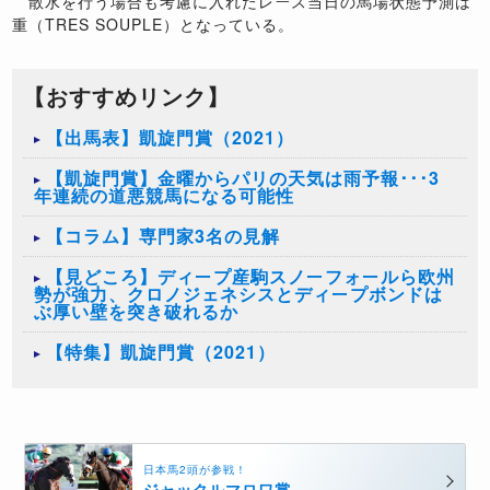
散水を行う場合も考慮に入れたレース当日の馬場状態予測は
重（TRES SOUPLE）となっている。
【おすすめリンク】
【出馬表】凱旋門賞（2021）
【凱旋門賞】金曜からパリの天気は雨予報･･･3
年連続の道悪競馬になる可能性
【コラム】専門家3名の見解
【見どころ】ディープ産駒スノーフォールら欧州
勢が強力、クロノジェネシスとディープボンドは
ぶ厚い壁を突き破れるか
【特集】凱旋門賞（2021）
日本馬2頭が参戦！
ジャックルマロワ賞