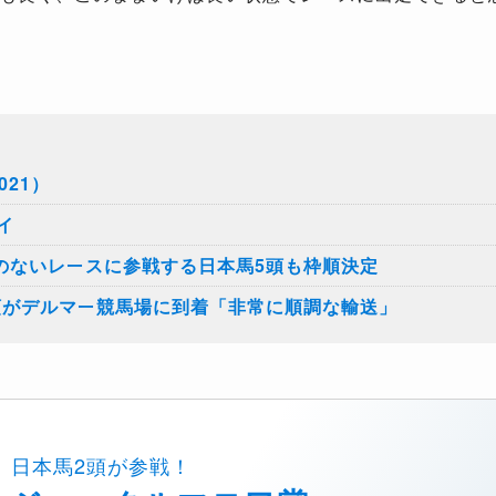
21）
イ
のないレースに参戦する日本馬5頭も枠順決定
頭がデルマー競馬場に到着「非常に順調な輸送」
日本馬2頭が参戦！