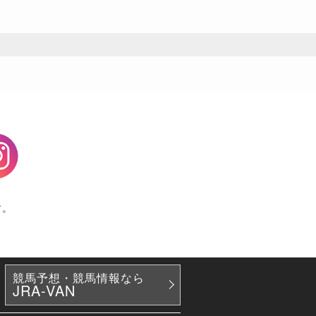
agram
す。
競馬予想・競馬情報なら
JRA-VAN