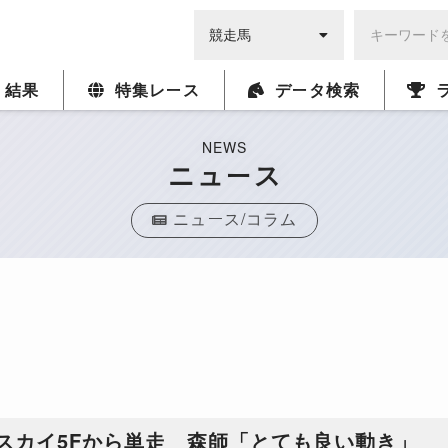
・結果
特集レース
データ検索
NEWS
ニュース
ニュース/コラム
スカイ5Fから単走 森師「とても良い動き」