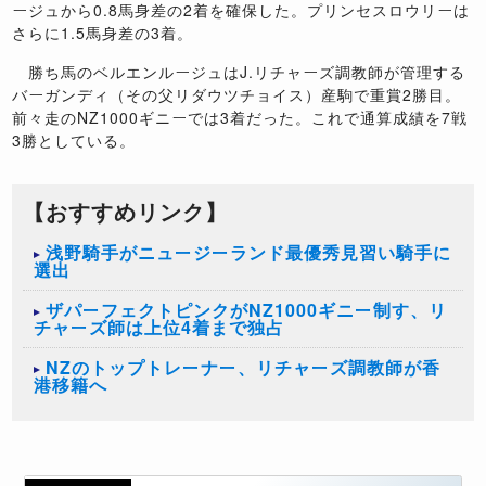
ージュから0.8馬身差の2着を確保した。プリンセスロウリーは
さらに1.5馬身差の3着。
勝ち馬のベルエンルージュはJ.リチャーズ調教師が管理する
バーガンディ（その父リダウツチョイス）産駒で重賞2勝目。
前々走のNZ1000ギニーでは3着だった。これで通算成績を7戦
3勝としている。
【おすすめリンク】
浅野騎手がニュージーランド最優秀見習い騎手に
選出
ザパーフェクトピンクがNZ1000ギニー制す、リ
チャーズ師は上位4着まで独占
NZのトップトレーナー、リチャーズ調教師が香
港移籍へ