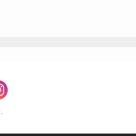
agram
す。