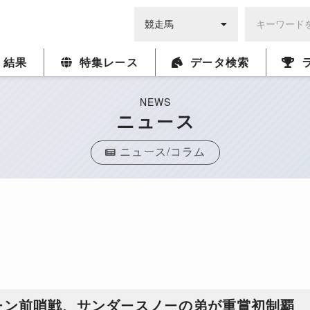
・結果
特集レース
データ検索
NEWS
ニュース
ニュース/コラム
ーン前哨戦、サンダースノーの弟が重賞初制覇