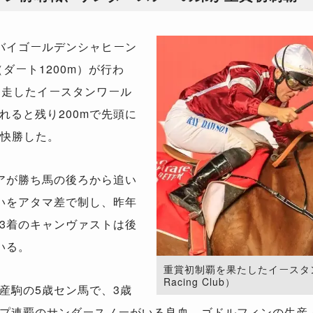
バイゴールデンシャヒーン
ダート1200m）が行わ
追走したイースタンワール
れると残り200mで先頭に
て快勝した。
アが勝ち馬の後ろから追い
いをアタマ差で制し、昨年
3着のキャンヴァストは後
いる。
重賞初制覇を果たしたイースタンワー
Racing Club）
産駒の5歳セン馬で、3歳
プ連覇のサンダースノーがいる良血。ゴドルフィンの生産・所