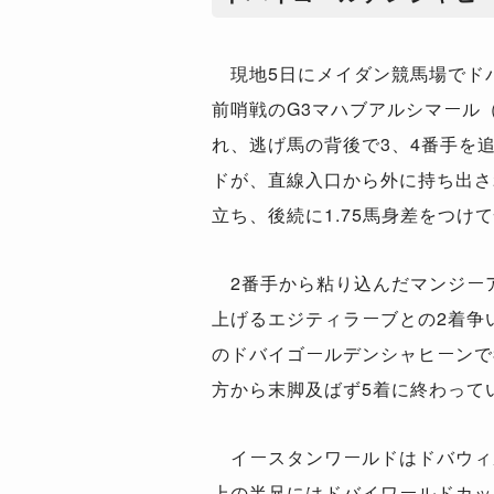
現地5日にメイダン競馬場でド
前哨戦のG3マハブアルシマール（
れ、逃げ馬の背後で3、4番手を
ドが、直線入口から外に持ち出さ
立ち、後続に1.75馬身差をつけ
2番手から粘り込んだマンジー
上げるエジティラーブとの2着争
のドバイゴールデンシャヒーンで
方から末脚及ばず5着に終わって
イースタンワールドはドバウィ
上の半兄にはドバイワールドカッ