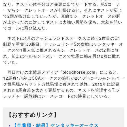
なり、ネストが体半分ほど先頭に出てリードする。第3コーナ
ーからシークレットオースが仕掛けると、それにネストが応じ
て2頭が抜け出していったが、直線でシークレットオースの脚
が上がったのに対してネストは力強い脚勢を保ち、大差を開い
てゴールに飛び込んだ。
ネストは4月のアッシュランドステークスに続く2度目のG1
制覇で重賞は3勝目。アッシュランドSの次戦はケンタッキーオ
ークスで1番人気に推されるもシークレットオースの2着に敗
れ、前走はベルモントステークスで牡馬に挑み再び2着に敗れ
ていた。
同日付けの米競馬メディア『bloodhorse.com』によると、
12馬身1/4差はCCAオークスの施行が2010年にベルモントパー
ク競馬場からサラトガ競馬場に移されて以降、2013年に記録
された6馬身差を大きく更新するもの。ネストを管理するT.プ
レッチャー調教師はレースレコードの8勝目としている。
【おすすめリンク】
【全着順・結果】ケンタッキーオークス