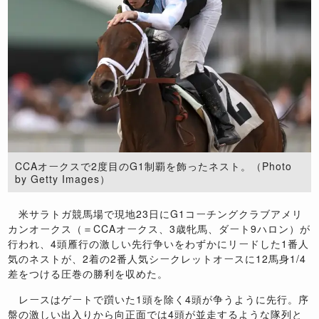
CCAオークスで2度目のG1制覇を飾ったネスト。（Photo
by Getty Images）
米サラトガ競馬場で現地23日にG1コーチングクラブアメリ
カンオークス（＝CCAオークス、3歳牝馬、ダート9ハロン）が
行われ、4頭雁行の激しい先行争いをわずかにリードした1番人
気のネストが、2着の2番人気シークレットオースに12馬身1/4
差をつける圧巻の勝利を収めた。
レースはゲートで躓いた1頭を除く4頭が争うように先行。序
盤の激しい出入りから向正面では4頭が並走するような隊列と