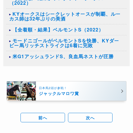
（2022）
KYオークスはシークレットオースが制覇、ルー
カス師は32年ぶりの美酒
【全着順・結果】ベルモントS（2022）
モードニゴールがベルモントSを快勝、KYダー
ビー馬リッチストライクは6着に完敗
米G1アッシュランドS、良血馬ネストが圧勝
日本馬2頭が参戦！
ジャックルマロワ賞
前へ
次へ