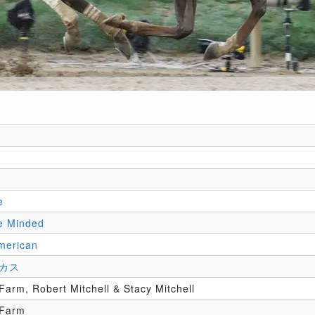
e
e Minded
merican
カス
 Farm, Robert Mitchell & Stacy Mitchell
 Farm