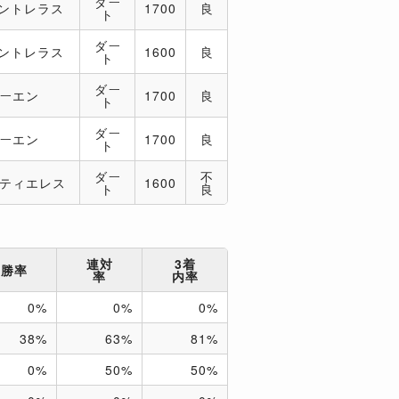
ダー
コントレラス
1700
良
ト
ダー
コントレラス
1600
良
ト
ダー
コーエン
1700
良
ト
ダー
コーエン
1700
良
ト
ダー
不
グティエレス
1600
ト
良
連対
3着
勝率
率
内率
0%
0%
0%
38%
63%
81%
0%
50%
50%