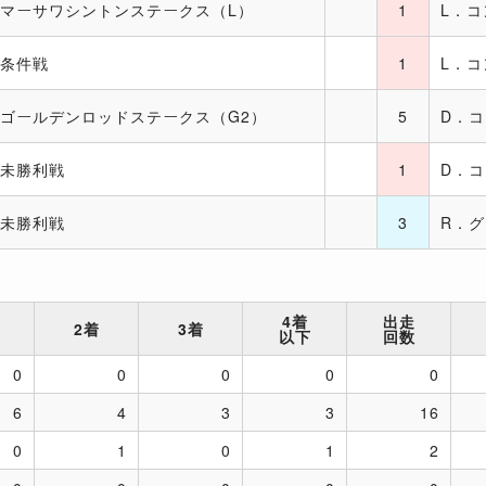
マーサワシントンステークス（L）
1
L．
条件戦
1
L．
ゴールデンロッドステークス（G2）
5
D．
未勝利戦
1
D．
未勝利戦
3
R．
4着
出走
2着
3着
以下
回数
0
0
0
0
0
6
4
3
3
16
0
1
0
1
2