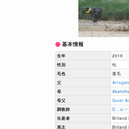
基本情報
生年
2019
性別
牝
毛色
栗毛
父
Arrogat
母
Absinth
母父
Quiet A
調教師
D．ルー
生産者
Briland
馬主
Briland