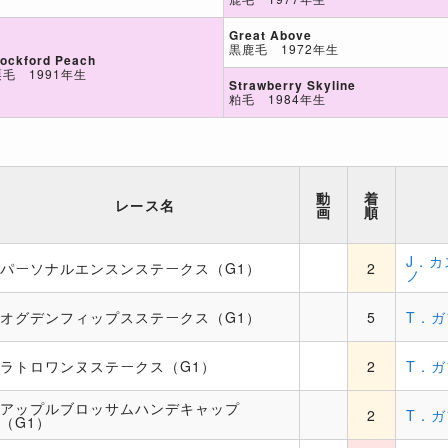
Great Above
黒鹿毛 1972年生
ockford Peach
栗毛 1991年生
Strawberry Skyline
粕毛 1984年生
動
着
レース名
画
順
J．
パーソナルエンスンステークス（G1）
2
ノ
オグデンフィップスステークス（G1）
5
T．
ラトロワンヌステークス（G1）
2
T．
アップルブロッサムハンデキャップ
2
T．
（G1）