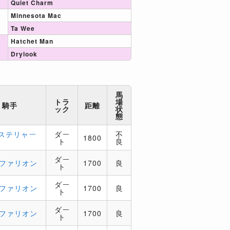
Quiet Charm
Minnesota Mac
Ta Wee
Hatchet Man
Drylook
馬
トラ
場
騎手
距離
ック
状
態
カステリャー
ダー
不
1800
ト
良
ダー
ガファリオン
1700
良
ト
ダー
ガファリオン
1700
良
ト
ダー
ガファリオン
1700
良
ト