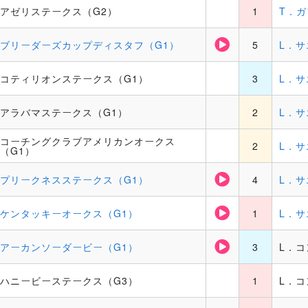
アゼリステークス（G2）
1
T．
ブリーダーズカップディスタフ（G1）
5
L．サ
コティリオンステークス（G1）
3
L．サ
アラバマステークス（G1）
2
L．サ
コーチングクラブアメリカンオークス
2
L．サ
（G1）
プリークネスステークス（G1）
4
L．サ
ケンタッキーオークス（G1）
1
L．サ
アーカンソーダービー（G1）
3
L．
ハニービーステークス（G3）
1
L．