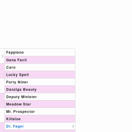
Fappiano
Gana Facil
Caro
Lucky Spell
Forty Niner
Danzigs Beauty
Deputy Minister
Meadow Star
Mr. Prospector
Killaloe
Dr. Fager