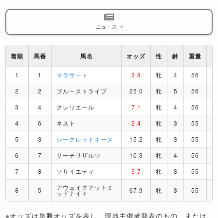
ニュース
着順
馬番
馬名
オッズ
性
齢
重量
1
1
マラサート
3.8
牝
4
56
J
2
2
ブルーストライプ
25.0
牝
5
56
H
3
4
クレリエール
7.1
牝
4
56
J
4
6
ネスト
2.4
牝
3
55
I
5
3
シークレットオース
15.2
牝
3
55
L
6
7
サーチリザルツ
10.3
牝
4
56
F
7
8
ソサイエティ
5.7
牝
3
55
F
アウェイクアットミ
8
5
67.9
牝
3
55
M
ッドナイト
※オッズは単勝オッズを表し、現地主催者発表のもの、または