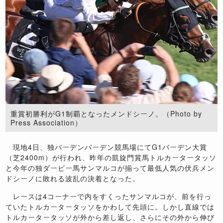
重賞初勝利がG1制覇となったメンドシーノ。（Photo by
Press Association）
現地4日、独バーデンバーデン競馬場にてG1バーデン大賞
（芝2400m）が行われ、昨年の凱旋門賞馬トルカータータッソ
と今年の独ダービー馬サンマルコが揃って最低人気の伏兵メン
ドシーノに敗れる波乱の決着となった。
レースは4コーナーで内をすくったサンマルコが、前を行っ
ていたトルカータータッソをかわして先頭に。しかし直線では
トルカータータッソが外から差し返し、さらにその外から伸び