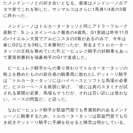
たメンドシーノとの叩き合いとなる。最後はメンドシーノがア
タマ差でこれを制した。サンマルコはさらに1馬身1/4差の3着
に終わった。
メンドシーノはトルカータータッソと同じアドラーフルーク
産駒で、S.シュタインベルク厩舎の4歳馬。G1実績は昨年11月
のバイエルン大賞でアルピニスタの2着があるのみで、今年は
春にG2などを3戦して未勝利だったが、前走までトルカーター
タッソの主戦を務めていたR.ピーヒュレク騎手の好騎乗もあっ
て重賞初勝利を強豪相手のG1で達成した。
ピーヒュレク騎手からの乗り替わりでトルカータータッソの
鞍上を務めたものの前任者の騎乗馬に敗れたL.デットーリ騎手
は「トルカータータッソにはハイペースとソフトな馬場が必要
だ」とスローペースを敗因に挙げ、「彼には真のスタミナが試
される展開が必要。馬場もそうだが、それは言い訳には使わな
い。ペースの問題だ」と語った。
なおピーヒュレク騎手が凱旋門賞でも専属契約のあるメンド
シーノに騎乗するため、トルカータータッソは凱旋門賞でも引
き続きデットーリ騎手に手綱を任せると陣営は明かしている。