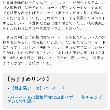
世界最高峰のレースなんだ」としつつ、「だがウィリアム（ハ
ガス調教師）は最初から、ヨーク（英インターナショナルS）
で好結果を出せればアスコット（英チャンピオンS）で締めく
くりたいと言っていた。それがバーイードを最高にリスペクト
する正しいレース選択だと彼は強く感じていたし、彼の実績か
らもわれわれはそれを尊重すべきだ」と語った。
さらに同氏は「凱旋門賞でバーイードを見たいという人の気
持ちも分かるし、私も見たいと思う。だが私たちはバーイード
にとって正しいと思う決断を下した。それが本当に正しいかど
うかはこれから分かることだ」「あれほど優秀な馬にはあと3
年、4年と走り続けてほしいところだが、悲しいかな、現実は
そうではない」と続けていた。
【おすすめリンク】
【競走馬データ】バーイード
バーイードは凱旋門賞に出走せず！ 英チャンピ
オンSで引退へ