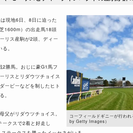
』は現地
6
日、
8
日に迫った
芝
1600m
）の出走馬
18
頭
ーリス産駒が
2
頭、ディー
いる。
戦
2
勝馬。おじに豪
G1
馬フ
ーリスとリダウツチョイス
ダービーなどを制したヒト
る。
母父がリダウツチョイス。
コーフィールドギニーが行われる
by Getty Images）
テークスで
2
着と好走し
スステークスを勝ったメッセネがいる。