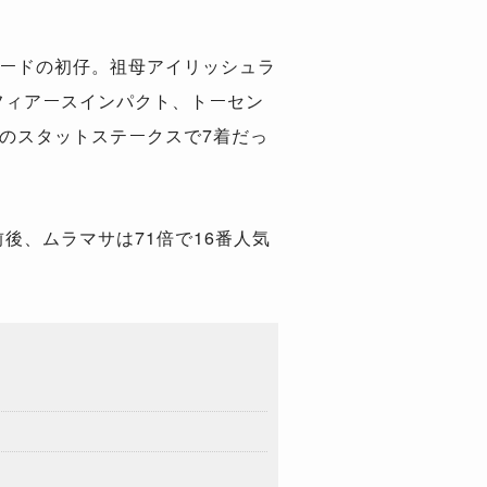
ードの初仔。祖母アイリッシュラ
フィアースインパクト、トーセン
のスタットステークスで
7
着だっ
前後、ムラマサは
71
倍で
16
番人気