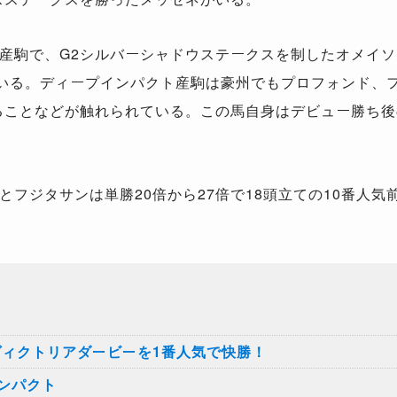
産駒で、
G2
シルバーシャドウステークスを制したオメイソ
いる。ディープインパクト産駒は豪州でもプロフォンド、
ることなどが触れられている。この馬自身はデビュー勝ち後
とフジタサンは単勝
20
倍から
27
倍で
18
頭立ての
10
番人気
ヴィクトリアダービーを1番人気で快勝！
ンパクト