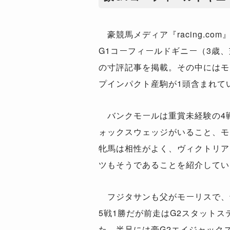
豪競馬メディア『
racing.com
G1
コーフィールドギニー（
3
歳、
の寸評記事を掲載。その中にはモ
プインパクト産駒が
1
頭含まれて
バンクモールは重賞未経験の
4
ォックスウェッジがいること、モ
牝馬は相性がよく、ヴィクトリア
ツもそうであることを紹介してい
フジタサンも父がモーリスで、
5
戦
1
勝だが前走は
G2
スタットス
た。半兄には豪
G2
エイジャック