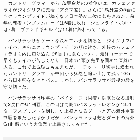
カントリーグラマーから1/2馬身差の3着争いは、カフェファ
ラオがジオグリフに先着（アタマ差）。さらに1馬身差の5着に
もクラウンプライドが続くなど日本勢が上位に名を連ねた。前
年の覇者エンブレムロードは6着に敗れ、ジュンライトボルト
は7着、ヴァンドギャルドは11着に終わっている。
パンサラッサがゲートを決めてハナを切ると、ジオグリフに
テイバ、さらにクラウンプライドの順に続き、外枠のカフェフ
ァラオも内に切り込んで5番手に食らいつく。最終コーナーで
早くもテイバが苦しくなり、日本の4頭が先団を固めて直線に
入る。これで上位独占も見えたが、L.デットーリ騎手に追われ
たカントリーグラマーが中団から猛然と追い上げて残り100m
から日本勢を次々とパス。しかし、パンサラッサが最後の砦を
守り切った。
パンサラッサは昨年のドバイターフ（同着）以来となる勝利
で2度目のG1制覇。この日は同厩のバスラットレオンが1351
ターフスプリントを制し、史上初となるダートと芝の海外重賞
制覇を果たしたばかりだが、パンサラッサは芝とダートの海外
G1制覇という大偉業で上書きしてみせた。