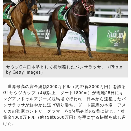
サウジCを日本勢として初制覇したパンサラッサ。（Photo
by Getty Images）
世界最高の賞金総額2000万ドル（約27億3000万円）を誇る
G1サウジカップ（4歳以上、ダート1800m）が現地25日にキ
ングアブドゥルアジーズ競馬場で行われ、日本から遠征したパ
ンサラッサが鮮やかに逃げ切り勝ち。ダート競馬の本場・アメ
リカの強豪カントリーグラマーを3/4馬身差の2着に封じ、1着
賞金1000万ドル（約13億6500万円）を手にする快挙を成し遂
げた。