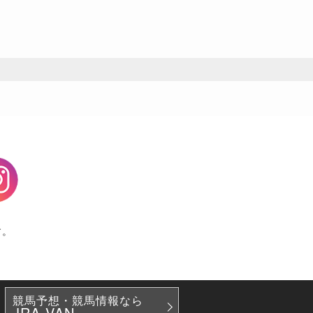
agram
す。
競馬予想・競馬情報なら
JRA-VAN