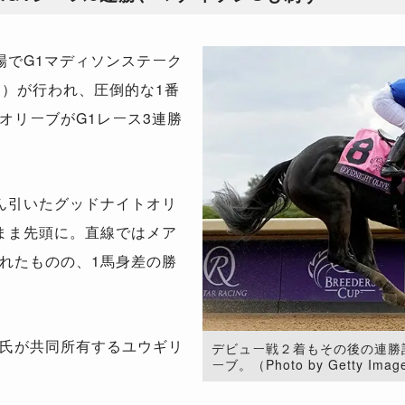
でG1マディソンステーク
ン）が行われ、圧倒的な1番
オリーブがG1レース3連勝
ん引いたグッドナイトオリ
まま先頭に。直線ではメア
れたものの、1馬身差の勝
氏が共同所有するユウギリ
デビュー戦２着もその後の連勝
ーブ。（Photo by Getty Imag