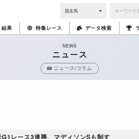
・結果
特集レース
データ検索
NEWS
ニュース
ニュース/コラム
米G1レース3連勝、マディソンSも制す