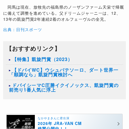
同馬は現在、放牧先の福島県のノーザンファーム天栄で帰厩
に備えて調整を進めている。父ドリームジャーニーは、12、
13年の凱旋門賞2年連続2着のオルフェーヴルの全兄。
出典：日刊スポーツ
【おすすめリンク】
【特集】凱旋門賞（2023）
【ドバイWC】ウシュバテソーロ、ダート世界一
「順調なら」凱旋門賞検討へ
ドバイシーマC圧勝イクイノックス、凱旋門賞の
前売り1番人気に浮上
なかやまきんに君出演
2026年 JRA-VAN CM
絶賛公開中！！