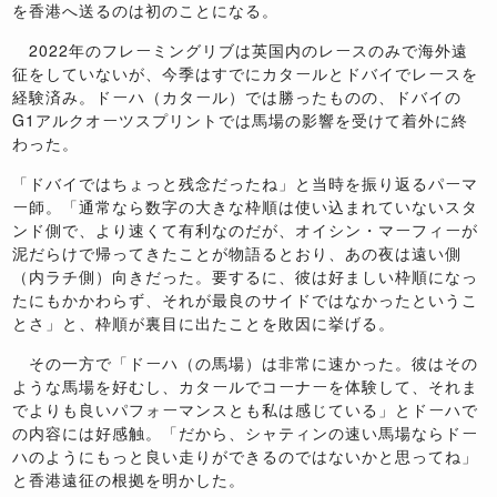
を香港へ送るのは初のことになる。
2022年のフレーミングリブは英国内のレースのみで海外遠
征をしていないが、今季はすでにカタールとドバイでレースを
経験済み。ドーハ（カタール）では勝ったものの、ドバイの
G1アルクオーツスプリントでは馬場の影響を受けて着外に終
わった。
「ドバイではちょっと残念だったね」と当時を振り返るパーマ
ー師。「通常なら数字の大きな枠順は使い込まれていないスタ
ンド側で、より速くて有利なのだが、オイシン・マーフィーが
泥だらけで帰ってきたことが物語るとおり、あの夜は遠い側
（内ラチ側）向きだった。要するに、彼は好ましい枠順になっ
たにもかかわらず、それが最良のサイドではなかったというこ
とさ」と、枠順が裏目に出たことを敗因に挙げる。
その一方で「ドーハ（の馬場）は非常に速かった。彼はその
ような馬場を好むし、カタールでコーナーを体験して、それま
でよりも良いパフォーマンスとも私は感じている」とドーハで
の内容には好感触。「だから、シャティンの速い馬場ならドー
ハのようにもっと良い走りができるのではないかと思ってね」
と香港遠征の根拠を明かした。