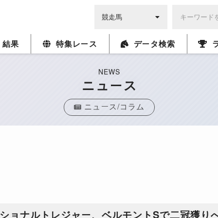
・結果
特集レース
データ検索
NEWS
ニュース
ニュース/コラム
ナショナルトレジャー、ベルモントSで二冠獲り