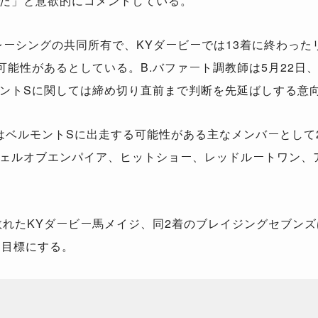
だ」と意欲的にコメントしている。
ーシングの共同所有で、KYダービーでは13着に終わった
可能性があるとしている。B.バファート調教師は5月22日
ントSに関しては締め切り直前まで判断を先延ばしする意
com』はベルモントSに出走する可能性がある主なメンバーと
ェルオブエンパイア、ヒットショー、レッドルートワン、
れたKYダービー馬メイジ、同2着のブレイジングセブンズ
を目標にする。