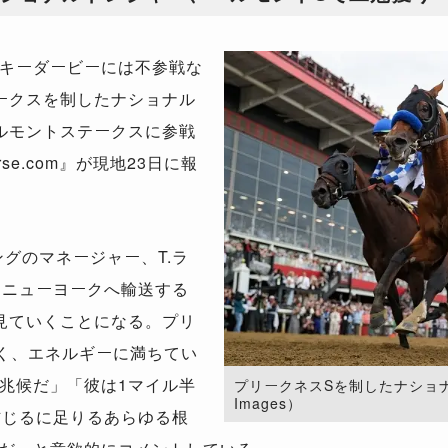
キーダービーには不参戦な
ークスを制したナショナル
ルモントステークスに参戦
se.com』が現地23日に報
グのマネージャー、T.ラ
）ニューヨークへ輸送する
見ていくことになる。プリ
く、エネルギーに満ちてい
兆候だ」「彼は1マイル半
プリークネスSを制したナショナルト
Images）
信じるに足りるあらゆる根