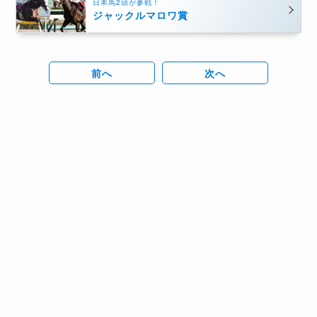
日本馬2頭が参戦！
ジャックルマロワ賞
前へ
次へ