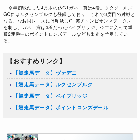
今年初戦だった4月末の仏G1ガネー賞は4着。タタソールズ
GCにはルクセンブルクも登録しており、これで3度目の対戦と
なる。なお同レースには昨秋にG1英チャンピオンステークス
を制し、ガネー賞は3着だったベイブリッジ、今年に入って重
賞2連勝中のポイントロンズデールなども出走を予定してい
る。
【おすすめリンク】
【競走馬データ】ヴァデニ
【競走馬データ】ルクセンブルク
【競走馬データ】ベイブリッジ
【競走馬データ】ポイントロンズデール