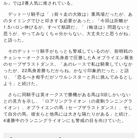
ル』では2番人気に推されている。
デットーリ騎手は「（前々走の大敗は）重馬場だったが、あ
のタイミングでひと叩きする必要があった」「今回は距離が
1.5ハロン伸びるが、すべて順調だ」「（輸送は）問題ないと
思うが、やってみなくちゃ分からない。大丈夫だと思うがね」
と語った。
そのデットーリ騎手がもっとも警戒しているのが、前哨戦の
チェシャーオークスを22馬身差で圧勝したA.オブライエン厩舎
のセーブザラストダンス。「あのレースで私は騎乗していなか
ったが、22馬身差勝ちだからね。かなり印象的だった」と語
り、「恐るべき相手だがソウルシスターと共に挑んでみるとし
よう」と続けた。
さらに同騎手は英オークスで勝機がある馬は3頭しかいない
との見方を示し、「ロアリングライオン（の産駒ランニングラ
イオン）、オブライエンの馬（セーブザラストダンス）、そし
て自分の馬。彼女らと他馬には大きな隔たりがある」と続け、
4連勝中のランニングライオンにも警戒の目を向けていた。