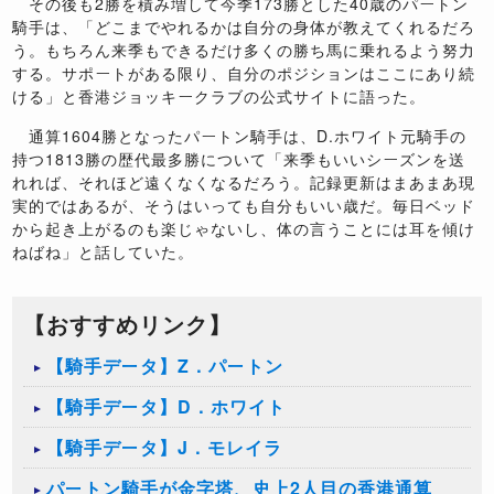
その後も2勝を積み増して今季173勝とした40歳のパートン
騎手は、「どこまでやれるかは自分の身体が教えてくれるだろ
う。もちろん来季もできるだけ多くの勝ち馬に乗れるよう努力
する。サポートがある限り、自分のポジションはここにあり続
ける」と香港ジョッキークラブの公式サイトに語った。
通算1604勝となったパートン騎手は、D.ホワイト元騎手の
持つ1813勝の歴代最多勝について「来季もいいシーズンを送
れれば、それほど遠くなくなるだろう。記録更新はまあまあ現
実的ではあるが、そうはいっても自分もいい歳だ。毎日ベッド
から起き上がるのも楽じゃないし、体の言うことには耳を傾け
ねばね」と話していた。
【おすすめリンク】
【騎手データ】Z．パートン
【騎手データ】D．ホワイト
【騎手データ】J．モレイラ
パートン騎手が金字塔、史上2人目の香港通算