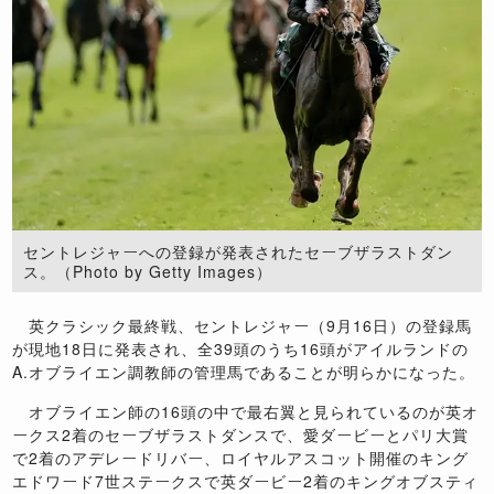
セントレジャーへの登録が発表されたセーブザラストダン
ス。（Photo by Getty Images）
英クラシック最終戦、セントレジャー（9月16日）の登録馬
が現地18日に発表され、全39頭のうち16頭がアイルランドの
A.オブライエン調教師の管理馬であることが明らかになった。
オブライエン師の16頭の中で最右翼と見られているのが英オ
ークス2着のセーブザラストダンスで、愛ダービーとパリ大賞
で2着のアデレードリバー、ロイヤルアスコット開催のキング
エドワード7世ステークスで英ダービー2着のキングオブスティ