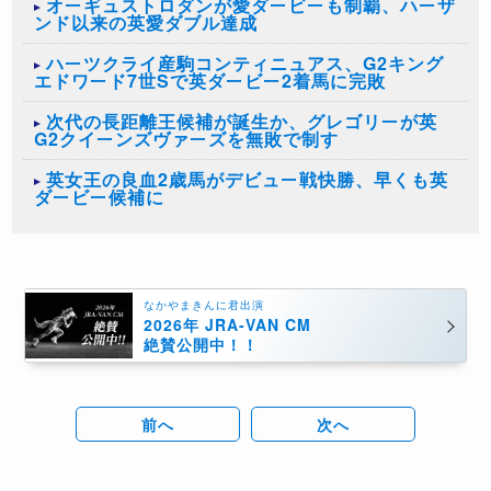
オーギュストロダンが愛ダービーも制覇、ハーザ
ンド以来の英愛ダブル達成
ハーツクライ産駒コンティニュアス、G2キング
エドワード7世Sで英ダービー2着馬に完敗
次代の長距離王候補が誕生か、グレゴリーが英
G2クイーンズヴァーズを無敗で制す
英女王の良血2歳馬がデビュー戦快勝、早くも英
ダービー候補に
なかやまきんに君出演
2026年 JRA-VAN CM
絶賛公開中！！
前へ
次へ