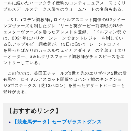
ールに続いたハーツクライ産駒のコンティニュアス、同じくリ
ブルスデールステークス勝ちのウォームハートの名前もある。
J＆T.ゴスデン調教師はロイヤルアスコット開催のG2クイー
ンズヴァーズを制したグレゴリーと英ダービー前哨戦のG3チ
ェスターヴァーズを勝ったアレストを登録。ゴドルフィン勢で
は、2021年にハリケーンレーンでセントレジャーを制してい
るC.アップルビー調教師が、13日にG3バーレーントロフィー
を勝ったばかりのカッスルウェイとアダイヤーの全弟ミリタリ
ーオーダー、S＆E.クリスフォード調教師がチェスピースをエ
ントリーしている。
この他では、英国王チャールズ3世と先のエリザベス2世の所
有馬で、ロイヤルアスコット開催ではハンデ戦のキングジョー
ジ5世ステークス（芝12ハロン）を勝ったデザートヒーローも
登録がある。
【おすすめリンク】
【競走馬データ】セーブザラストダンス