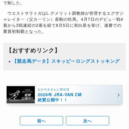
で制した。
ウエストサラトガはL.デメリット調教師が管理するエグザジ
ャレイター（父カーリン）産駒の牡馬。4月7日のデビュー戦4
着から3戦連続の2着を経て8月5日に初白星を挙げ、連勝での
重賞初制覇となった。
【おすすめリンク】
【競走馬データ】スキッピーロングストッキング
なかやまきんに君出演
2026年 JRA-VAN CM
絶賛公開中！！
前へ
次へ