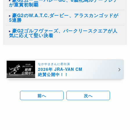
が重賞初制覇
豪G2のW.A.T.C.ダービー、アラスカンゴッドが
5連勝
豪G2ゴルフヴァーズ、バークリースクエアが人
気に応えて堅い決着
なかやまきんに君出演
2026年 JRA-VAN CM
絶賛公開中！！
前へ
次へ