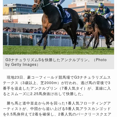
G3ナチュラリズムSを快勝したアンクルブリン。（Photo
by Getty Images）
現地23日、豪コーフィールド競馬場でG3ナチュラリズムス
テークス（3歳以上、芝2000m）が行われ、逃げ馬の背後で3
番手を追走したアンクルブリン（7番人気タイ）が、直線に入
るとスムーズに2.25馬身抜け出して快勝した。
勝ち馬と道中並走から外を回った1番人気フローティングア
ーティストが、中団から追い上げる5番人気アラスカンゴッド
を0.5馬身抑えて2着を確保し、2番人気のバークリースクエア