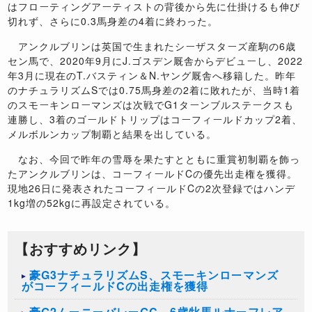
はフローティングアーティストの背後から先に仕掛けるも伸び
切れず、さらに0.3馬身差の4着に終わった。
アンクルブリンは英国で生まれたシーザスターズ産駒の6歳
セン馬で、2020年9月にJ.ゴスデン厩舎からデビューし、2022
年3月に現在のT.バスティン＆N.ヤング厩舎へ移籍した。昨年
のナチュラリズムSでは0.75馬身差の2着に敗れたが、当時1着
のスモーキンローマンズは次戦でG1ターンブルステークスも
連勝し、3着のゴールドトリップはコーフィールドカップ2着、
メルボルンカップ制覇と結果を出している。
なお、今回で昨年の雪辱を果たすとともに重賞初制覇を飾っ
たアンクルブリンは、コーフィールドCの優先出走権を獲得。
現地26日に発表されたコーフィールドCの2次登録ではハンデ
1kg増の52kgに再設定されている。
【おすすめリンク】
豪G3ナチュラリズムS、スモーキンローマンズ
がコーフィールドCの出走権を獲得
豪G2ムーニーバレーGC、6歳牝馬ルナーフレア