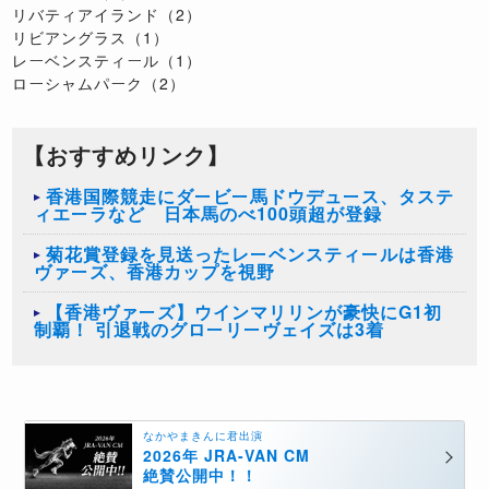
リバティアイランド（2）
リビアングラス（1）
レーベンスティール（1）
ローシャムパーク（2）
【おすすめリンク】
香港国際競走にダービー馬ドウデュース、タステ
ィエーラなど 日本馬のべ100頭超が登録
菊花賞登録を見送ったレーベンスティールは香港
ヴァーズ、香港カップを視野
【香港ヴァーズ】ウインマリリンが豪快にG1初
制覇！ 引退戦のグローリーヴェイズは3着
なかやまきんに君出演
2026年 JRA-VAN CM
絶賛公開中！！