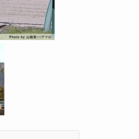
Photo by 山根英一/アフロ