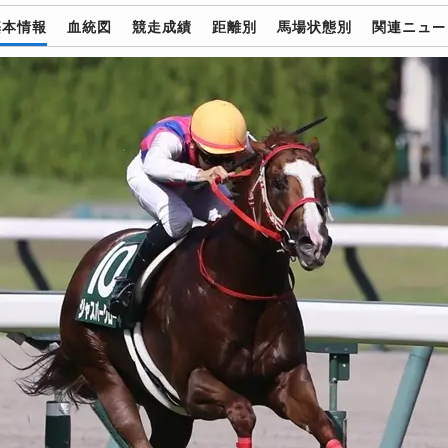
基本情報
血統図
競走成績
距離別
馬場状態別
関連ニュー