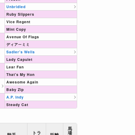
Unbridled
Ruby Slippers
Vice Regent
Mint Copy
Avenue Of Flags
ディアーミミ
Sadler's Wells
Lady Capulet
Lear Fan
That's My Hon
Awesome Again
Baby Zip
A.P. Indy
Steady Cat
馬
トラ
場
騎手
距離