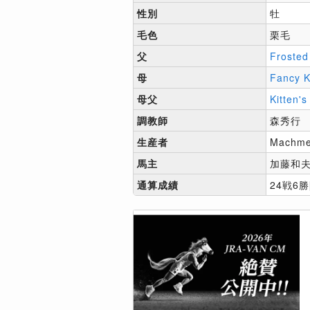
性別
牡
毛色
栗毛
父
Frosted
母
Fancy K
母父
Kitten's
調教師
森秀行
生産者
Machmer
馬主
加藤和
通算成績
24戦6勝[