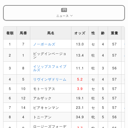
ニュース
着順
馬番
馬名
オッズ
性
齢
重量
1
7
ノーボールズ
13.0
セ
4
57
G
ビッグインベージョ
2
1
13.4
牡
4
57
J
ン
イソップスフェイブ
3
8
11.1
牡
3
56
R
ルズ
4
5
リヴインザドリーム
5.2
セ
4
57
S
5
10
モトーリアス
3.9
セ
5
57
F
6
12
アルザック
19.1
牡
5
57
L
7
14
ビアキャンマン
23.1
セ
5
57
J
8
4
トニーアン
34.9
牝
5
56
H
ロージーズフォーデ
9
9
7.7
牝
4
56
I