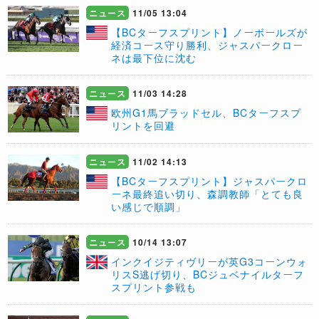
ニュース
11/05 13:04
【BCターフスプリント】ノーボールズが
経済コース守り勝利、ジャスパークロー
ネは最下位に沈む
ニュース
11/03 14:28
欧州G1馬ブラッドセル、BCターフスプ
リントを回避
ニュース
11/02 14:13
【BCターフスプリント】ジャスパークロ
ーネ最終追い切り、森調教師「とても良
い感じで順調」
ニュース
10/14 13:07
インクイジティヴリーが英G3コーンウォ
リスS逃げ切り、BCジュベナイルターフ
スプリント参戦も