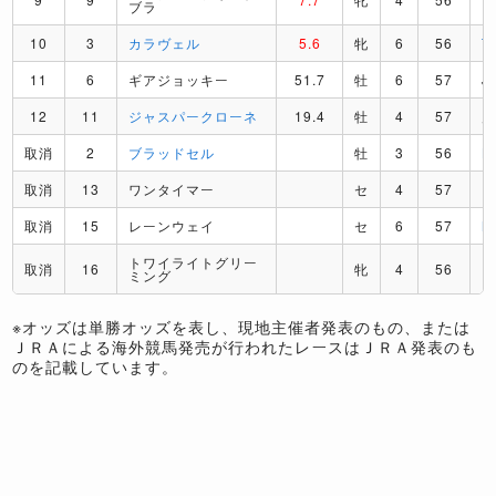
ブラ
10
3
カラヴェル
5.6
牝
6
56
T
11
6
ギアジョッキー
51.7
牡
6
57
J
12
11
ジャスパークローネ
19.4
牡
4
57
取消
2
ブラッドセル
牡
3
56
L
取消
13
ワンタイマー
セ
4
57
E
取消
15
レーンウェイ
セ
6
57
M
トワイライトグリー
取消
16
牝
4
56
I
ミング
※オッズは単勝オッズを表し、現地主催者発表のもの、または
ＪＲＡによる海外競馬発売が行われたレースはＪＲＡ発表のも
のを記載しています。