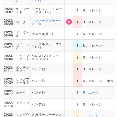
2023/
キーンラ
ウッドフォードステ
4
S．キレーン
10/07
ンド
ークス（G2）
2023/
ナンソープステーク
ヨーク
1
S．キレーン
08/25
ス（G1）
2023/
ドーヴィ
セルクル賞（L）
4
S．キレーン
08/06
ル
2023/
ヘイドッ
テンプルステークス
3
S．キレーン
05/27
ク
（G2）
2023/
ニューマ
パレスハウスステー
2
S．キレーン
05/06
ーケット
クス（G3）
2023/
ポンテフ
ハンデ戦
1
S．キレーン
04/11
ラクト
2023/
リングフ
ハンデ戦
1
S．キレーン
ポリ
03/25
ィールド
2022/
ヨーク
ハンデ戦
6
R．ムーア
08/17
2022/
チェスタ
ハンデ戦
9
S．キレーン
07/16
ー
2022/
サンダウ
スカリーステークス
2
L．デットーリ