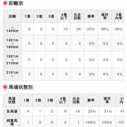
距離別
4着
出走
連対
3着
距離
1着
2着
3着
勝率
以下
回数
率
内率
～
6
3
2
13
24
25%
38%
46%
1400m
1401m
～
0
0
0
0
0
0%
0%
0%
1800m
1801m
～
0
0
0
0
0
0%
0%
0%
2100m
2101m
0
0
0
0
0
0%
0%
0%
～
馬場状態別
馬場
4着
出走
連対
3着
1着
2着
3着
勝率
状態
以下
回数
率
内
良馬場
4
1
2
9
16
25%
31%
44
稍重馬
1
0
0
0
1
100%
100%
100
場