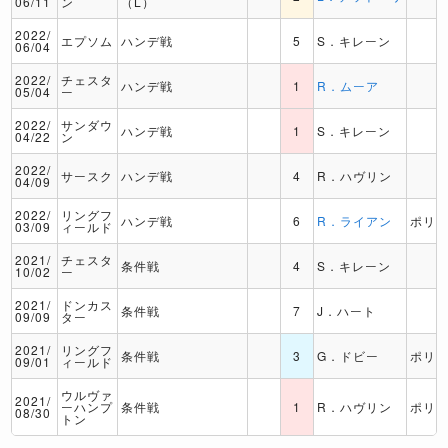
06/11
ン
（L）
2022/
エプソム
ハンデ戦
5
S．キレーン
06/04
2022/
チェスタ
ハンデ戦
1
R．ムーア
05/04
ー
2022/
サンダウ
ハンデ戦
1
S．キレーン
04/22
ン
2022/
サースク
ハンデ戦
4
R．ハヴリン
04/09
2022/
リングフ
ハンデ戦
6
R．ライアン
ポリ
03/09
ィールド
2021/
チェスタ
条件戦
4
S．キレーン
10/02
ー
2021/
ドンカス
条件戦
7
J．ハート
09/09
ター
2021/
リングフ
条件戦
3
G．ドビー
ポリ
09/01
ィールド
ウルヴァ
2021/
ーハンプ
条件戦
1
R．ハヴリン
ポリ
08/30
トン