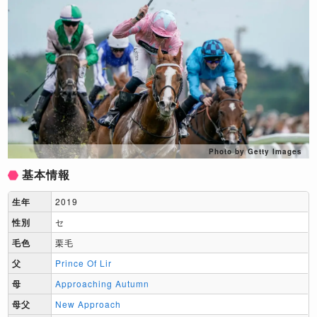
Photo by Getty Images
基本情報
生年
2019
性別
セ
毛色
栗毛
父
Prince Of Lir
母
Approaching Autumn
母父
New Approach