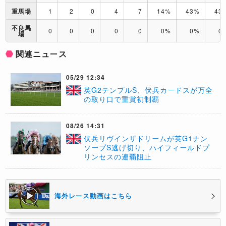
重馬場
1
2
0
4
7
14%
43%
43
不良馬
0
0
0
0
0
0%
0%
0
場
関連ニュース
05/29 12:34
英G2テンプルS、伏兵カードスが万全
の取り口で重賞初制覇
08/26 14:31
伏兵リヴインザドリームが英G1ナン
ソープS逃げ切り、ハイフィールドプ
リンセスの連覇阻止
海外レース動画はこちら