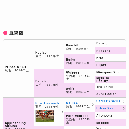
血統図
Danzig
Danehill
鹿毛 1986年生
Razyana
Kodiac
鹿毛 2001年生
Kris
Rafha
鹿毛 1987年生
Eljazzi
Prince Of Lir
鹿毛 2014年生
Miesques Son
Whipper
黒鹿毛 2001年
Myth To
生
Reality
Esuvia
鹿毛 2007年生
Thatching
Aoife
栗毛 1995年生
Aunt Hester
Sadler's Wells
Galileo
New Approach
鹿毛 1998年生
栗毛 2005年生
Urban Sea
Ahonoora
Park Express
黒鹿毛 1983年
生
Matcher
Approaching
Autumn
Young