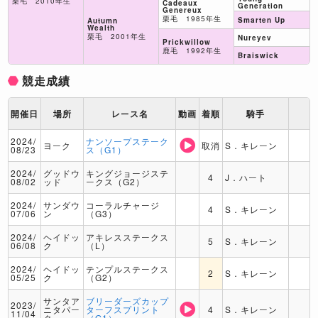
栗毛 2010年生
Cadeaux
Generation
Genereux
栗毛 1985年生
Smarten Up
Autumn
Wealth
栗毛 2001年生
Nureyev
Prickwillow
鹿毛 1992年生
Braiswick
競走成績
開催日
場所
レース名
動画
着順
騎手
2024/
ナンソープステーク
ヨーク
取消
S．キレーン
08/23
ス（G1）
2024/
グッドウ
キングジョージステ
4
J．ハート
08/02
ッド
ークス（G2）
2024/
サンダウ
コーラルチャージ
4
S．キレーン
07/06
ン
（G3）
2024/
ヘイドッ
アキレスステークス
5
S．キレーン
06/08
ク
（L）
2024/
ヘイドッ
テンプルステークス
2
S．キレーン
05/25
ク
（G2）
サンタア
ブリーダーズカップ
2023/
ニタパー
ターフスプリント
4
S．キレーン
11/04
ク
（G1）