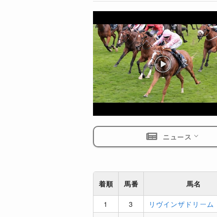
ニュース
着順
馬番
馬名
1
3
リヴインザドリーム