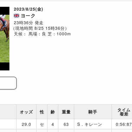
2023/8/25(金)
ヨーク
23時36分 発走
（現地時間 8/25 15時36分）
天候：
馬場：良
芝：1000m
タイム
オッズ
性
齢
重量
騎手
着差
29.0
セ
4
63
S．キレーン
0:56:87