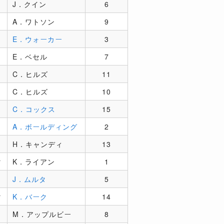
J．クイン
6
A．ワトソン
9
E．ウォーカー
3
E．ベセル
7
C．ヒルズ
11
C．ヒルズ
10
C．コックス
15
A．ボールディング
2
H．キャンディ
13
マ
K．ライアン
1
J．ムルタ
5
マ
K．バーク
14
M．アップルビー
8