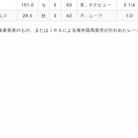
151.0
セ
5
63
B．マクヒュー
3 1/4
ルズ
29.0
牡
3
62
R．ムーア
1/2
催者発表のもの、またはＪＲＡによる海外競馬発売が行われたレー