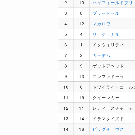
2
10
ハイフィールドプリ
3
8
ブラッドセル
4
12
マカロワ
5
4
リージョナル
6
1
イクウォリティ
7
2
カーデム
8
9
ゲットアヘッド
9
13
ニンファドーラ
10
6
トワイライトコール
11
15
クイーンミー
12
11
レディースチャーチ
13
14
ドラマタイズド
14
16
ビッグイーヴス