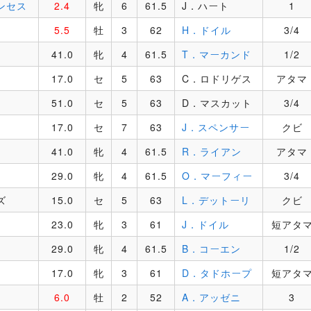
ンセス
2.4
牝
6
61.5
J．ハート
1
5.5
牡
3
62
H．ドイル
3/4
41.0
牝
4
61.5
T．マーカンド
1/2
17.0
セ
5
63
C．ロドリゲス
アタマ
51.0
セ
5
63
D．マスカット
3/4
17.0
セ
7
63
J．スペンサー
クビ
41.0
牝
4
61.5
R．ライアン
アタマ
29.0
牝
4
61.5
O．マーフィー
3/4
ズ
15.0
セ
5
63
L．デットーリ
クビ
23.0
牝
3
61
J．ドイル
短アタ
29.0
牝
4
61.5
B．コーエン
1/2
17.0
牝
3
61
D．タドホープ
短アタ
6.0
牡
2
52
A．アッゼニ
3