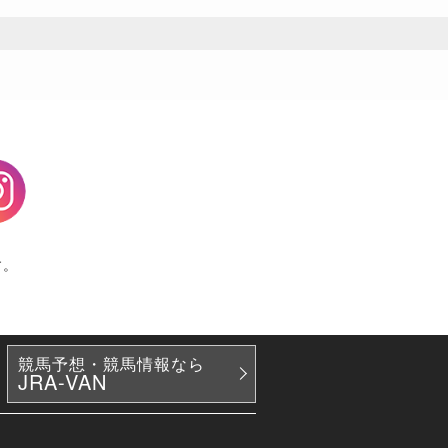
agram
す。
競馬予想・競馬情報なら
JRA-VAN