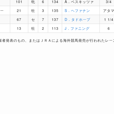
101
牝
6
134
A．ベスキッツァ
3/4
ー
21
牡
3
135
S．ヘファナン
アタ
67
セ
7
137
D．タドホープ
1 1/4
13
牡
2
113
J．ファニング
6
催者発表のもの、またはＪＲＡによる海外競馬発売が行われたレー