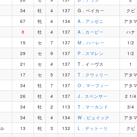
34
牡
4
137
G．ベイカー
クビ
67
牝
4
134
A．アッゼニ
アタ
8
牡
4
137
A．カービー
ハナ
15
セ
7
137
M．ハーレー
1/2
29
セ
9
137
P．スマレン
1/2
21
セ
4
137
T．イーヴス
1
17
セ
5
137
T．クウィリー
アタ
34
牡
7
137
O．マーフィー
アタ
26
牡
4
137
J．スペンサー
2 1/4
34
牡
2
113
T．マーカンド
3/4
34
牝
4
134
W．ビュイック
アタ
ル
13
牝
3
132
L．デットーリ
クビ