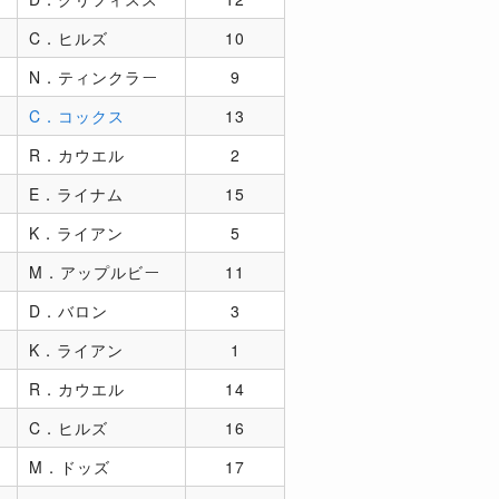
C．ヒルズ
10
マ
N．ティンクラー
9
C．コックス
13
R．カウエル
2
E．ライナム
15
K．ライアン
5
マ
M．アップルビー
11
マ
D．バロン
3
K．ライアン
1
R．カウエル
14
マ
C．ヒルズ
16
M．ドッズ
17