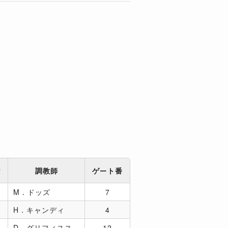
ム
調教師
ゲート番
M．ドッズ
7
H．キャンディ
4
D．グリフィスス
12