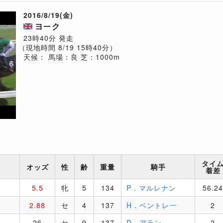
2016/8/19(金)
ヨーク
23時40分 発走
（現地時間 8/19 15時40分）
天候：
馬場：良
芝：1000m
タイ
オッズ
性
齢
重量
騎手
着差
5.5
牝
5
134
P．マルレナン
56.24
2.88
セ
4
137
H．ベントレー
2
26
セ
9
137
D．アラン
2